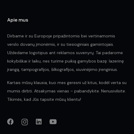
product
page
Apie mus
Dirbame ir su Europoje pripažintomis bei vertinamomis
verslo dovanų įmonėmis, ir su tiesioginiais gamintojais.
Uždedame logotipus ant reklamos suvenyrų. Tai padarome
kokybiškai ir laiku, nes turime puikią gamybos bazę: lazerinę
įrangą, tampografijos, šilkografijos, siuvinėjimo įrenginius.
Kartais mūsų klausia, kuo mes geresni už kitus, kodėl verta su
mumis dirbti. Atsakymas vienas – pabandykite. Nenusivilsite.
Tikimės, kad Jūs tapsite mūsų klientu!