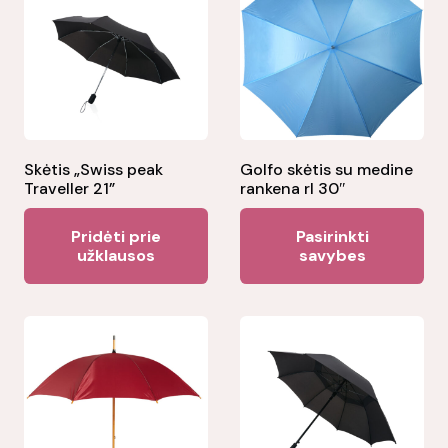
Skėtis „Swiss peak
Golfo skėtis su medine
Traveller 21”
rankena rl 30″
Thi
Pridėti prie
Pasirinkti
pr
užklausos
savybes
ha
mul
var
Th
opt
ma
be