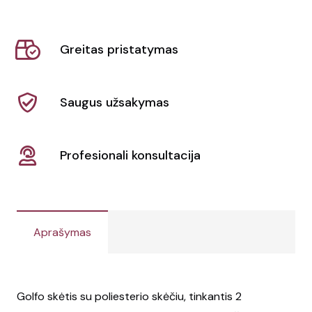
atsparus
golfo
Greitas pristatymas
skėtis
su
EVA
Saugus užsakymas
rankena
"Grace"
30"
Profesionali konsultacija
Aprašymas
Golfo skėtis su poliesterio skėčiu, tinkantis 2