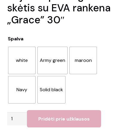
skėtis su EVA rankena
„Grace” 30″
Spalva
white
Army green
maroon
Navy
Solid black
produkto
Pridėti prie užklausos
kiekis:
Vėjui