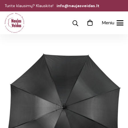
Turite klausimų? Klauskite!
info@naujasveidas.lt
Meniu