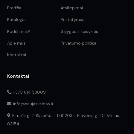
Pradžia
Atsiliepimai
Katalogas
Pristatymas
Kodėl mes?
Sąlygos ir taisyklės
Apie mus
Privatumo politika
Kontaktai
Kontaktai
+370 614 53009
info@naujasveidas.lt
Birutės g. 2, Klaipėda, LT-91203 ir Riovonių g. 2C, Vilnius,
03154