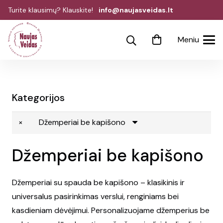
Turite klausimų? Klauskite!
info@naujasveidas.lt
Meniu
Kategorijos
×
Džemperiai be kapišono
Džemperiai be kapišono
Džemperiai su spauda be kapišono – klasikinis ir
universalus pasirinkimas verslui, renginiams bei
kasdieniam dėvėjimui. Personalizuojame džemperius be