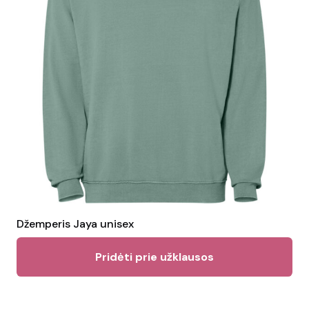
be
ch
on
the
pr
pa
Džemperis Jaya unisex
Pridėti prie užklausos