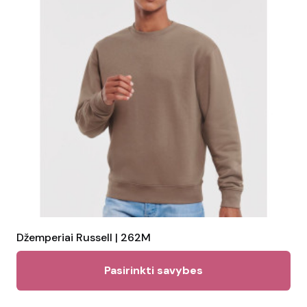
Džemperiai Russell | 262M
Thi
Pasirinkti savybes
pr
ha