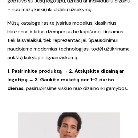
gobtuvo su Jūsų logotipu, užrašu ar individualiu dizainu
– nuo mažų kiekių iki didelių užsakymų.
Mūsų kataloge rasite įvairius modelius: klasikinius
bliuzonus ir kitus džemperius be kapišono, tinkamus
tiek laisvalaikiui, tiek reprezentacijai. Spausdinimui
naudojame modernias technologijas, todėl užtikriname
aukštą kokybę ir ilgaamžiškumą.
1. Pasirinkite produktą → 2. Atsiųskite dizainą ar
logotipą → 3. Gaukite maketą per 1-2 darbo
dienas
, pasirūpinsime viskuo nuo dizaino iki gamybos.