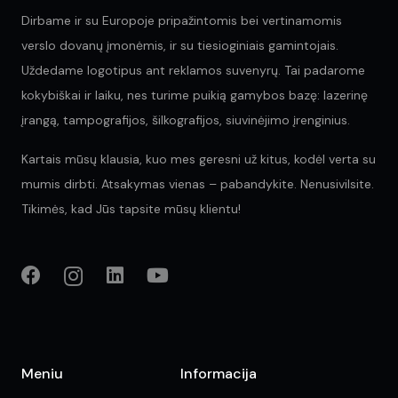
Dirbame ir su Europoje pripažintomis bei vertinamomis
verslo dovanų įmonėmis, ir su tiesioginiais gamintojais.
Uždedame logotipus ant reklamos suvenyrų. Tai padarome
kokybiškai ir laiku, nes turime puikią gamybos bazę: lazerinę
įrangą, tampografijos, šilkografijos, siuvinėjimo įrenginius.
Kartais mūsų klausia, kuo mes geresni už kitus, kodėl verta su
mumis dirbti. Atsakymas vienas – pabandykite. Nenusivilsite.
Tikimės, kad Jūs tapsite mūsų klientu!
Meniu
Informacija