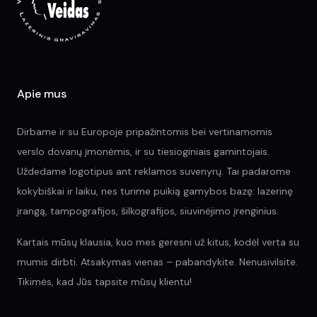
chosen
ch
on
on
the
the
product
pr
page
pa
Apie mus
Dirbame ir su Europoje pripažintomis bei vertinamomis
verslo dovanų įmonėmis, ir su tiesioginiais gamintojais.
Uždedame logotipus ant reklamos suvenyrų. Tai padarome
kokybiškai ir laiku, nes turime puikią gamybos bazę: lazerinę
įrangą, tampografijos, šilkografijos, siuvinėjimo įrenginius.
Kartais mūsų klausia, kuo mes geresni už kitus, kodėl verta su
mumis dirbti. Atsakymas vienas – pabandykite. Nenusivilsite.
Tikimės, kad Jūs tapsite mūsų klientu!