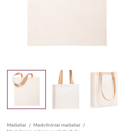
Maišeliai
/
Medvilniniai maišeliai
/