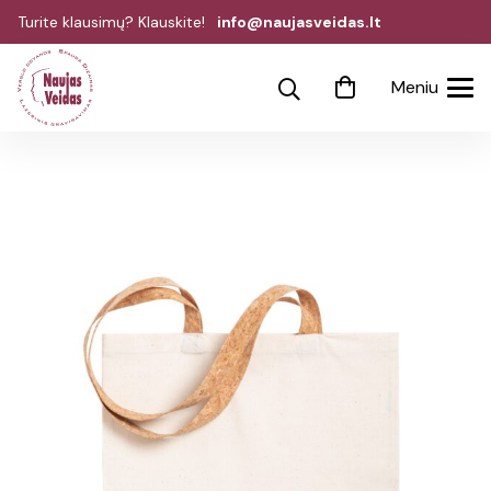
Turite klausimų? Klauskite!
info@naujasveidas.lt
Meniu