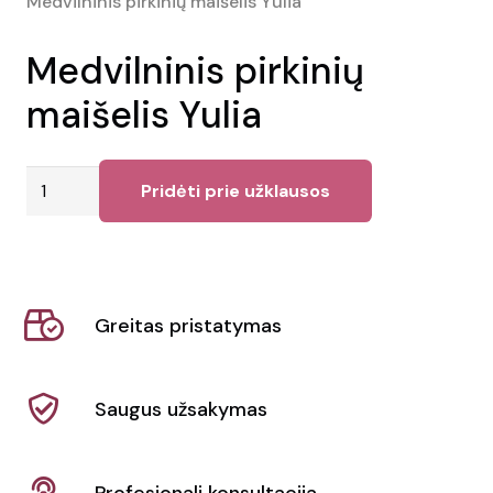
Medvilninis pirkinių maišelis Yulia
Medvilninis pirkinių
maišelis Yulia
produkto
Pridėti prie užklausos
kiekis:
Medvilninis
pirkinių
maišelis
Greitas pristatymas
Yulia
Saugus užsakymas
Profesionali konsultacija