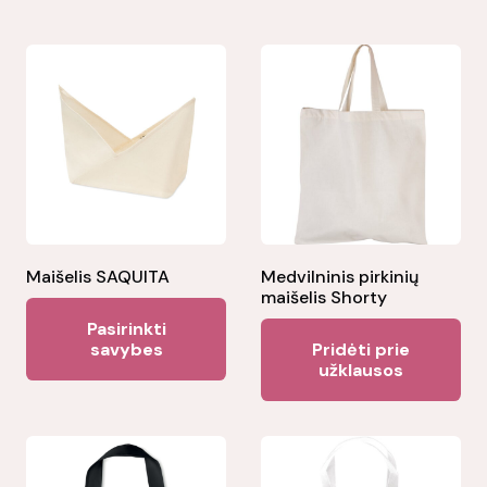
Maišelis SAQUITA
Medvilninis pirkinių
maišelis Shorty
This
Pasirinkti
product
savybes
Pridėti prie
užklausos
has
multiple
variants.
The