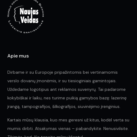
be
be
chosen
ch
on
on
the
the
product
pr
page
pa
Apie mus
Dirbame ir su Europoje pripažintomis bei vertinamomis
verslo dovanų įmonėmis, ir su tiesioginiais gamintojais.
Uždedame logotipus ant reklamos suvenyrų. Tai padarome
kokybiškai ir laiku, nes turime puikią gamybos bazę: lazerinę
įrangą, tampografijos, šilkografijos, siuvinėjimo įrenginius.
Kartais mūsų klausia, kuo mes geresni už kitus, kodėl verta su
mumis dirbti. Atsakymas vienas – pabandykite. Nenusivilsite.