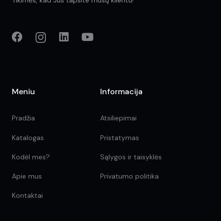
Tikimės, kad Jūs tapsite mūsų klientu!
Meniu
Informacija
Pradžia
Atsiliepimai
Katalogas
Pristatymas
Kodėl mes?
Sąlygos ir taisyklės
Apie mus
Privatumo politika
Kontaktai