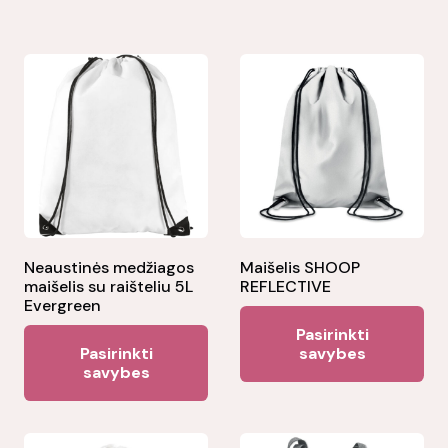
Neaustinės medžiagos
Maišelis SHOOP
maišelis su raišteliu 5L
REFLECTIVE
Evergreen
Thi
Pasirinkti
This
pr
Pasirinkti
savybes
product
savybes
ha
has
mul
multiple
var