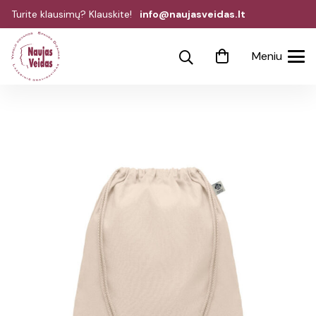
Turite klausimų? Klauskite!
info@naujasveidas.lt
Meniu