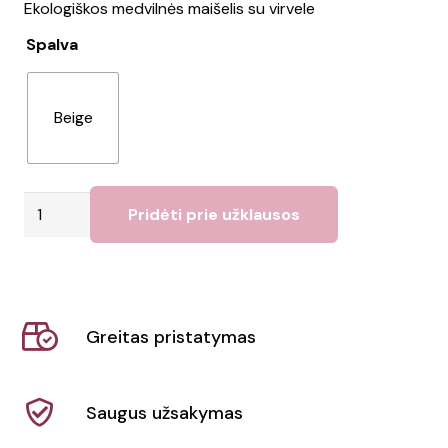
Ekologiškos medvilnės maišelis su virvele
Spalva
Beige
produkto
Pridėti prie užklausos
kiekis:
Maišelis
YUKI
Greitas pristatymas
Saugus užsakymas