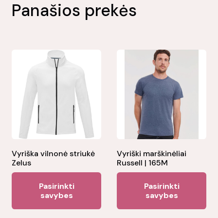
Panašios prekės
Vyriška vilnonė striukė
Vyriški marškinėliai
Zelus
Russell | 165M
This
Thi
Pasirinkti
Pasirinkti
product
pr
savybes
savybes
has
ha