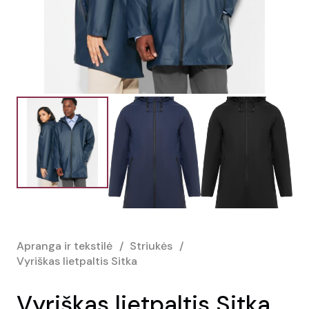
Apranga ir tekstilė
/
Striukės
/
Vyriškas lietpaltis Sitka
Vyriškas lietpaltis Sitka