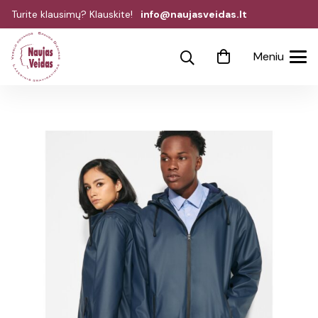
Turite klausimų? Klauskite!
info@naujasveidas.lt
Meniu