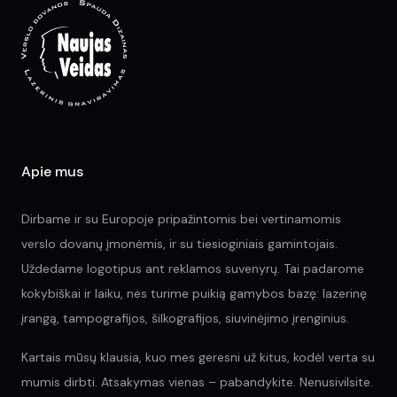
may
ma
be
be
chosen
ch
on
on
the
the
product
pr
page
pa
Apie mus
Dirbame ir su Europoje pripažintomis bei vertinamomis
verslo dovanų įmonėmis, ir su tiesioginiais gamintojais.
Uždedame logotipus ant reklamos suvenyrų. Tai padarome
kokybiškai ir laiku, nes turime puikią gamybos bazę: lazerinę
įrangą, tampografijos, šilkografijos, siuvinėjimo įrenginius.
Kartais mūsų klausia, kuo mes geresni už kitus, kodėl verta su
mumis dirbti. Atsakymas vienas – pabandykite. Nenusivilsite.