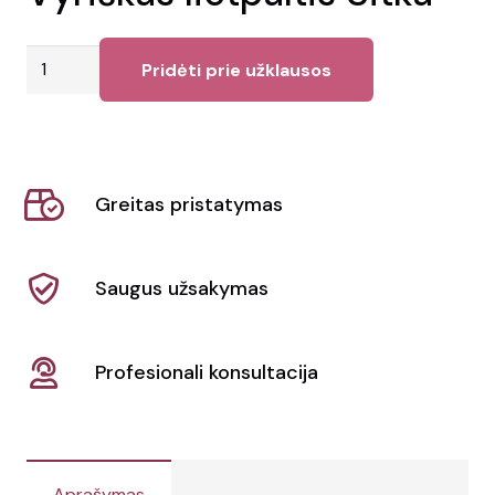
produkto
Pridėti prie užklausos
kiekis:
Vyriškas
lietpaltis
Sitka
Greitas pristatymas
Saugus užsakymas
Profesionali konsultacija
Aprašymas