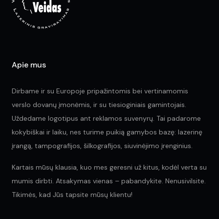
the
pr
pa
Apie mus
Dirbame ir su Europoje pripažintomis bei vertinamomis
verslo dovanų įmonėmis, ir su tiesioginiais gamintojais.
Uždedame logotipus ant reklamos suvenyrų. Tai padarome
kokybiškai ir laiku, nes turime puikią gamybos bazę: lazerinę
įrangą, tampografijos, šilkografijos, siuvinėjimo įrenginius.
Kartais mūsų klausia, kuo mes geresni už kitus, kodėl verta su
mumis dirbti. Atsakymas vienas – pabandykite. Nenusivilsite.
Tikimės, kad Jūs tapsite mūsų klientu!