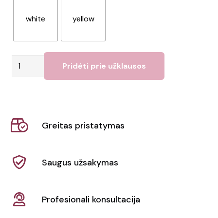
white
yellow
produkto
Pridėti prie užklausos
kiekis:
Lempa
Vilatak
Greitas pristatymas
Saugus užsakymas
Profesionali konsultacija