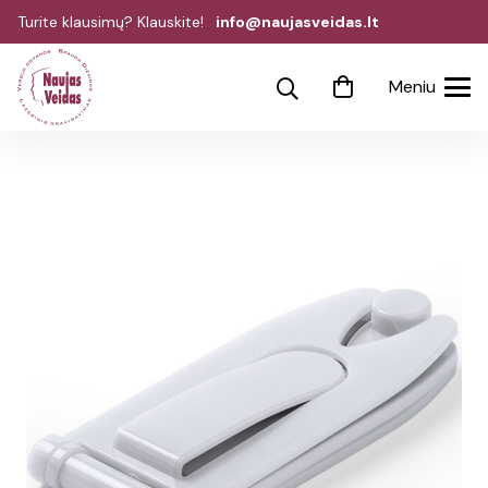
Turite klausimų? Klauskite!
info@naujasveidas.lt
Meniu