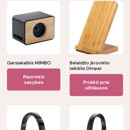
Garsiakalbis MIMBO
Belaidžio įkroviklio
laikiklis Dimper
This
Pasirinkti
product
savybes
Pridėti prie
užklausos
has
multiple
variants.
The
options
may