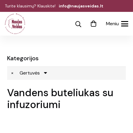
Turite klausimų? Klauskite!
info@naujasveidas.lt
Meniu
Kategorijos
×
Gertuvės
Vandens buteliukas su
infuzoriumi