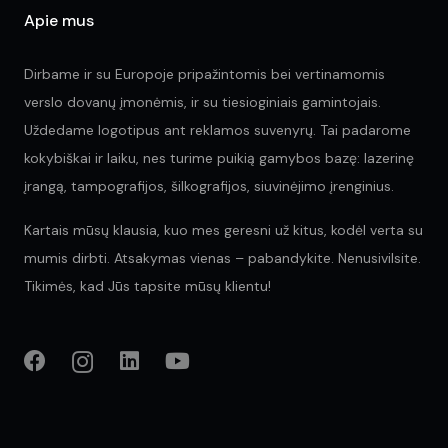
Apie mus
Dirbame ir su Europoje pripažintomis bei vertinamomis
verslo dovanų įmonėmis, ir su tiesioginiais gamintojais.
Uždedame logotipus ant reklamos suvenyrų. Tai padarome
kokybiškai ir laiku, nes turime puikią gamybos bazę: lazerinę
įrangą, tampografijos, šilkografijos, siuvinėjimo įrenginius.
Kartais mūsų klausia, kuo mes geresni už kitus, kodėl verta su
mumis dirbti. Atsakymas vienas – pabandykite. Nenusivilsite.
Tikimės, kad Jūs tapsite mūsų klientu!