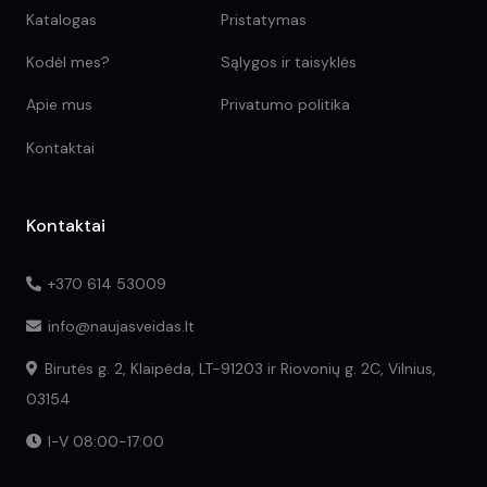
Katalogas
Pristatymas
Kodėl mes?
Sąlygos ir taisyklės
Apie mus
Privatumo politika
Kontaktai
Kontaktai
+370 614 53009
info@naujasveidas.lt
Birutės g. 2, Klaipėda, LT-91203 ir Riovonių g. 2C, Vilnius,
03154
I-V 08:00-17:00