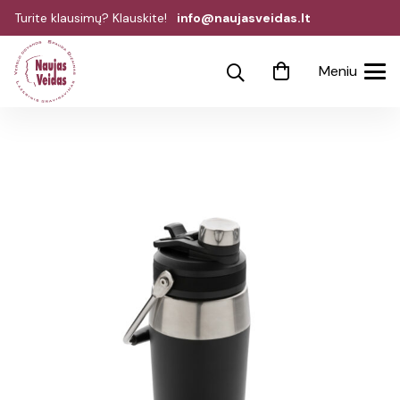
Turite klausimų? Klauskite!
info@naujasveidas.lt
Meniu