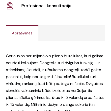
Profesionali konsultacija
Aprašymas
Geriausias nerūdijančiojo plieno buteliukas, kurį galima
naudoti keliaujant. Dangtelis turi dvigubą funkciją – ir
atlenkiamą šiaudelį, ir užsukamą dangtelį, todėl galite
pasirinkti, kaip norite gerti iš butelio! Buteliukai turi
viršutinę rankeną, kad būtų patogu nešiotis. Dvigubos
sienelės vakuuminiu būdu izoliuotas nerūdijantis
plienas išlaiko gėrimus karštus iki 5 valandų arba šaltus
iki 15 valandų. Miltelinio dažymo danga sukuria itin