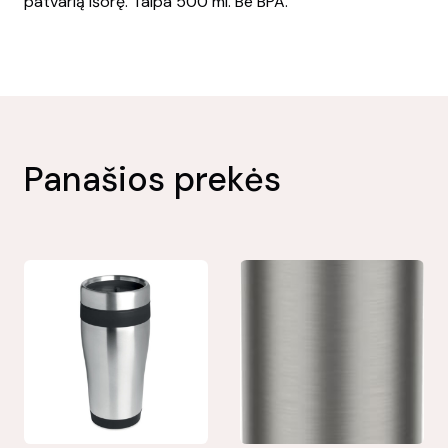
patvarią išorę. Talpa 500 ml. Be BPA.
Panašios prekės