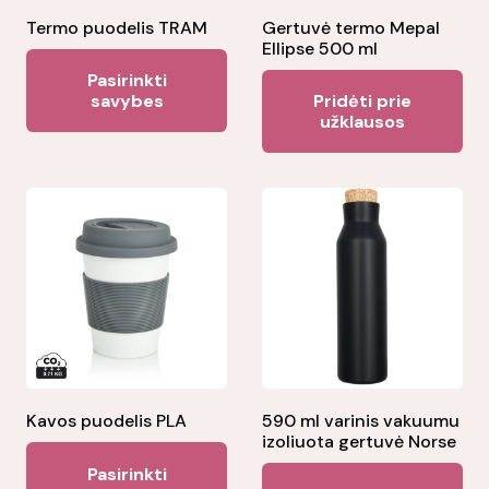
Termo puodelis TRAM
Gertuvė termo Mepal
Ellipse 500 ml
This
Pasirinkti
product
savybes
Pridėti prie
užklausos
has
multiple
variants.
The
options
may
be
chosen
on
the
Kavos puodelis PLA
590 ml varinis vakuumu
product
izoliuota gertuvė Norse
This
page
Pasirinkti
Thi
product