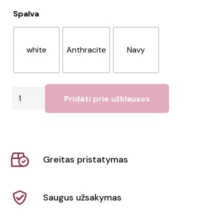
Spalva
white
Anthracite
Navy
produkto
Pridėti prie užklausos
kiekis:
Termosas
500ml
Greitas pristatymas
Saugus užsakymas