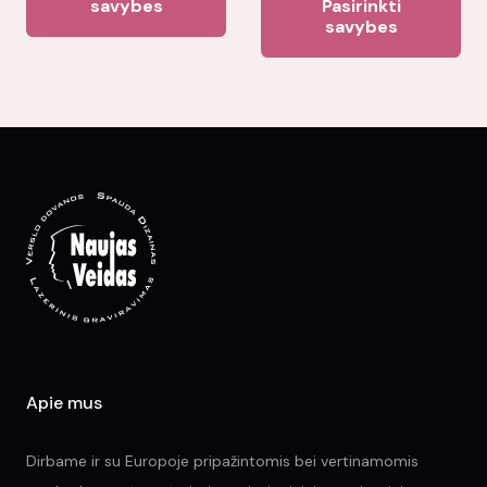
savybes
Pasirinkti
pr
savybes
has
ha
multiple
mul
variants.
var
The
Th
options
opt
may
ma
be
be
chosen
ch
on
on
the
the
product
pr
page
pa
Apie mus
Dirbame ir su Europoje pripažintomis bei vertinamomis