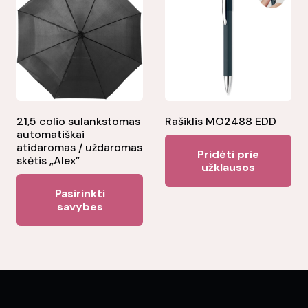
opt
ma
be
ch
on
the
21,5 colio sulankstomas
Rašiklis MO2488 EDD
pr
automatiškai
pa
atidaromas / uždaromas
Pridėti prie
skėtis „Alex”
užklausos
This
Pasirinkti
product
savybes
has
multiple
variants.
The
options