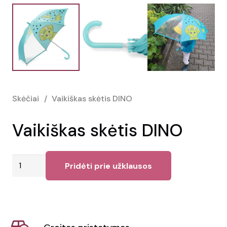
Skėčiai
/
Vaikiškas skėtis DINO
Vaikiškas skėtis DINO
produkto
Pridėti prie užklausos
kiekis:
Vaikiškas
skėtis
DINO