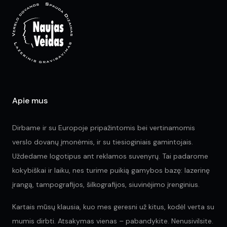
may
be
chosen
on
the
product
page
Apie mus
Dirbame ir su Europoje pripažintomis bei vertinamomis
verslo dovanų įmonėmis, ir su tiesioginiais gamintojais.
Uždedame logotipus ant reklamos suvenyrų. Tai padarome
kokybiškai ir laiku, nes turime puikią gamybos bazę: lazerinę
įrangą, tampografijos, šilkografijos, siuvinėjimo įrenginius.
Kartais mūsų klausia, kuo mes geresni už kitus, kodėl verta su
mumis dirbti. Atsakymas vienas – pabandykite. Nenusivilsite.