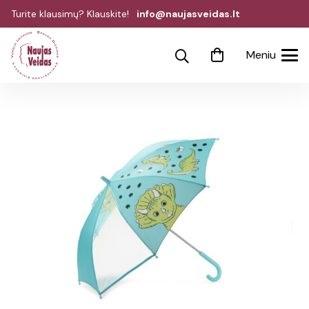
Turite klausimų? Klauskite!
info@naujasveidas.lt
Meniu