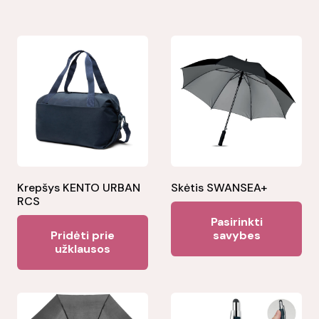
Krepšys KENTO URBAN
Skėtis SWANSEA+
RCS
Thi
Pasirinkti
pr
Pridėti prie
savybes
užklausos
ha
mul
var
Th