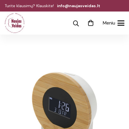
Turite klausimų? Klauskite!
info@naujasveidas.lt
Meniu