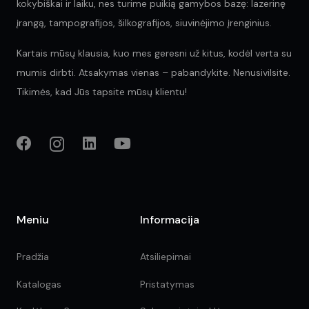
kokybiškai ir laiku, nes turime puikią gamybos bazę: lazerinę
įrangą, tampografijos, šilkografijos, siuvinėjimo įrenginius.
Kartais mūsų klausia, kuo mes geresni už kitus, kodėl verta su
mumis dirbti. Atsakymas vienas – pabandykite. Nenusivilsite.
Tikimės, kad Jūs tapsite mūsų klientu!
Meniu
Informacija
Pradžia
Atsiliepimai
Katalogas
Pristatymas