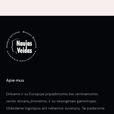
mul
var
Th
opt
ma
be
ch
on
the
pr
pa
Apie mus
Dirbame ir su Europoje pripažintomis bei vertinamomis
verslo dovanų įmonėmis, ir su tiesioginiais gamintojais.
Uždedame logotipus ant reklamos suvenyrų. Tai padarome