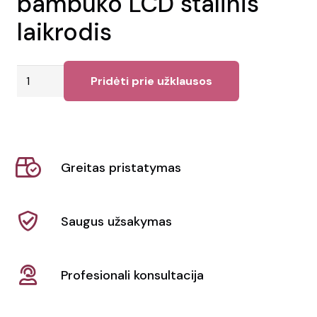
bambuko LCD stalinis
laikrodis
produkto
Pridėti prie užklausos
kiekis:
Utah
RCS
rplastiko
Greitas pristatymas
ir
bambuko
LCD
Saugus užsakymas
stalinis
laikrodis
Profesionali konsultacija