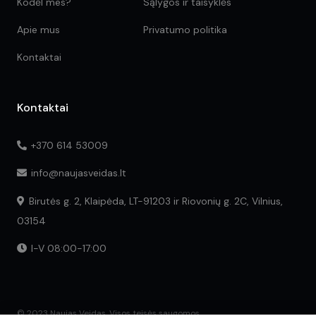
Kodėl mes?
Sąlygos ir taisyklės
Apie mus
Privatumo politika
Kontaktai
Kontaktai
+370 614 53009
info@naujasveidas.lt
Birutės g. 2, Klaipėda, LT-91203 ir Riovonių g. 2C, Vilnius,
03154
I-V 08:00-17:00
© 2023 Naujas Veidas. Visos teisės saugomos.