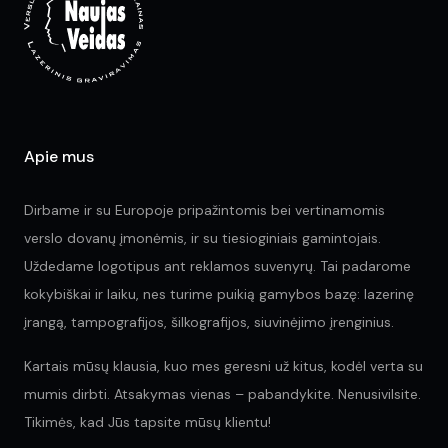
ch
chosen
on
on
the
the
pr
product
pa
page
Apie mus
Dirbame ir su Europoje pripažintomis bei vertinamomis
verslo dovanų įmonėmis, ir su tiesioginiais gamintojais.
Uždedame logotipus ant reklamos suvenyrų. Tai padarome
kokybiškai ir laiku, nes turime puikią gamybos bazę: lazerinę
įrangą, tampografijos, šilkografijos, siuvinėjimo įrenginius.
Kartais mūsų klausia, kuo mes geresni už kitus, kodėl verta su
mumis dirbti. Atsakymas vienas – pabandykite. Nenusivilsite.
Tikimės, kad Jūs tapsite mūsų klientu!