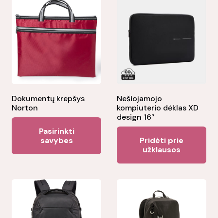
Dokumentų krepšys
Nešiojamojo
Norton
kompiuterio dėklas XD
design 16″
This
Pasirinkti
product
savybes
Pridėti prie
užklausos
has
multiple
variants.
The
options