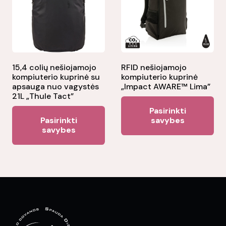
may
be
chosen
on
the
15,4 colių nešiojamojo
RFID nešiojamojo
product
kompiuterio kuprinė su
kompiuterio kuprinė
page
apsauga nuo vagystės
„Impact AWARE™ Lima”
21L „Thule Tact”
Thi
Pasirinkti
This
pr
Pasirinkti
savybes
product
savybes
ha
has
mul
multiple
var
variants.
Th
The
opt
options
ma
may
be
be