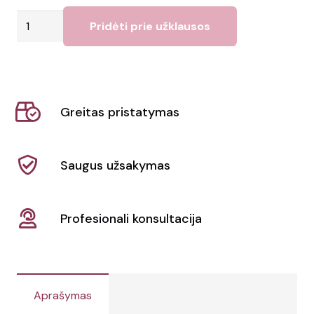
produkto
Pridėti prie užklausos
kiekis:
Utah
kuprinė
23L
Greitas pristatymas
Saugus užsakymas
Profesionali konsultacija
Aprašymas