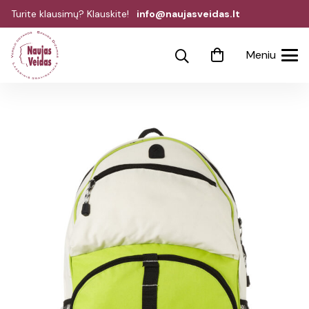
Turite klausimų? Klauskite!
info@naujasveidas.lt
Meniu