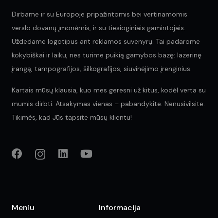
Dirbame ir su Europoje pripažintomis bei vertinamomis
verslo dovanų įmonėmis, ir su tiesioginiais gamintojais.
Uždedame logotipus ant reklamos suvenyrų. Tai padarome
kokybiškai ir laiku, nes turime puikią gamybos bazę: lazerinę
įrangą, tampografijos, šilkografijos, siuvinėjimo įrenginius.
Kartais mūsų klausia, kuo mes geresni už kitus, kodėl verta su
mumis dirbti. Atsakymas vienas – pabandykite. Nenusivilsite.
Tikimės, kad Jūs tapsite mūsų klientu!
Meniu
Informacija