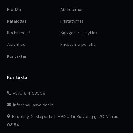
Pradžia
Atsiliepimai
Katalogas
Pristatymas
Kodėl mes?
Sąlygos ir taisyklės
Apie mus
Privatumo politika
Kontaktai
Kontaktai
+370 614 53009
info@naujasveidas.lt
Birutės g. 2, Klaipėda, LT-91203 ir Riovonių g. 2C, Vilnius,
03154