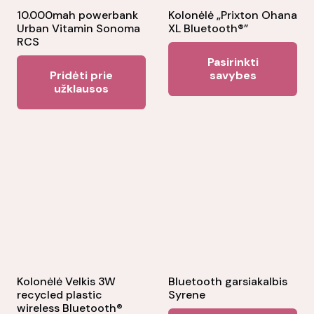
10.000mah powerbank
Kolonėlė „Prixton Ohana
Urban Vitamin Sonoma
XL Bluetooth®”
RCS
Thi
Pasirinkti
pr
Pridėti prie
savybes
užklausos
ha
mul
var
Th
opt
ma
be
ch
on
the
Kolonėlė Velkis 3W
Bluetooth garsiakalbis
pr
recycled plastic
Syrene
pa
wireless Bluetooth®