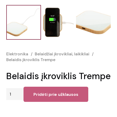
Elektronika
/
Belaidžiai įkrovikliai, laikikliai
/
Belaidis įkroviklis Trempe
Belaidis įkroviklis Trempe
produkto
Pridėti prie užklausos
kiekis:
Belaidis
įkroviklis