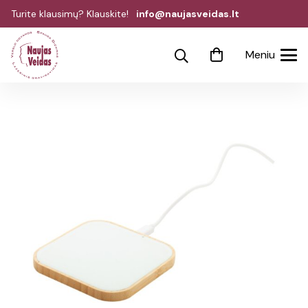
Turite klausimų? Klauskite!
info@naujasveidas.lt
Meniu