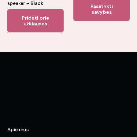
Thi
speaker – Black
Pasirinkti
pr
savybes
Pridėti prie
ha
užklausos
mul
var
Th
opt
ma
be
ch
on
the
pr
pa
Apie mus