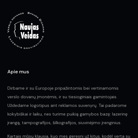
may
opt
be
ma
chosen
be
on
ch
the
on
product
the
page
pr
pa
Apie mus
Dirbame ir su Europoje pripažintomis bei vertinamomis
verslo dovanų įmonėmis, ir su tiesioginiais gamintojais.
Uždedame logotipus ant reklamos suvenyrų. Tai padarome
kokybiškai ir laiku, nes turime puikią gamybos bazę: lazerinę
įrangą, tampografijos, šilkografijos, siuvinėjimo įrenginius.
Kartais mūsų klausia, kuo mes geresni už kitus, kodėl verta su