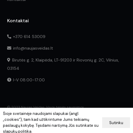
Kontaktai
+370 614 53009
info@naujasveidas.lt
Birutės g. 2, Klaipėda, LT-91203 ir Riovonių g. 2C, Vilnius,
03154
I-V 08:00-17:00
© 2023 Naujas Veidas. Visos teisės saugomos.
Šioje svetainėje naudojami slapukai (angl.
„cookies“), tam kad užtikrintume Jums teikiamų
Sutinku
paslaugų kokybę. Tęsdami naršymą Jūs sutinkate su
slapukų politika.