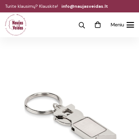
Turite klausimų? Klauskite!
info@naujasveidas.lt
Meniu