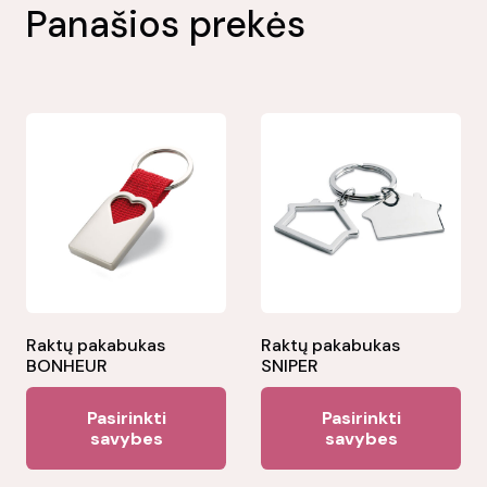
Panašios prekės
Raktų pakabukas
Raktų pakabukas
BONHEUR
SNIPER
This
Thi
Pasirinkti
Pasirinkti
product
pr
savybes
savybes
has
ha