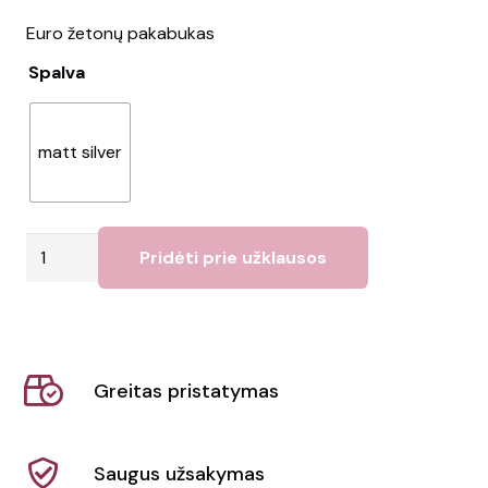
Euro žetonų pakabukas
Spalva
matt silver
produkto
Pridėti prie užklausos
kiekis:
Raktų
pakabukas
TOKEU
Greitas pristatymas
Saugus užsakymas