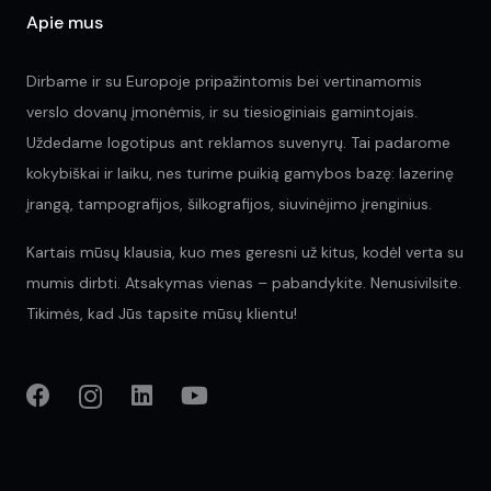
Apie mus
Dirbame ir su Europoje pripažintomis bei vertinamomis
verslo dovanų įmonėmis, ir su tiesioginiais gamintojais.
Uždedame logotipus ant reklamos suvenyrų. Tai padarome
kokybiškai ir laiku, nes turime puikią gamybos bazę: lazerinę
įrangą, tampografijos, šilkografijos, siuvinėjimo įrenginius.
Kartais mūsų klausia, kuo mes geresni už kitus, kodėl verta su
mumis dirbti. Atsakymas vienas – pabandykite. Nenusivilsite.
Tikimės, kad Jūs tapsite mūsų klientu!