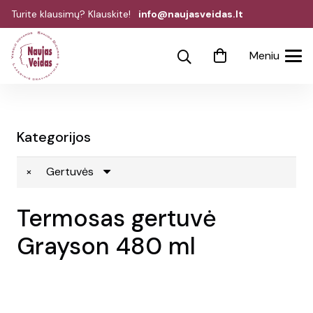
Turite klausimų? Klauskite!
info@naujasveidas.lt
Meniu
Kategorijos
×
Gertuvės
Termosas gertuvė
Grayson 480 ml