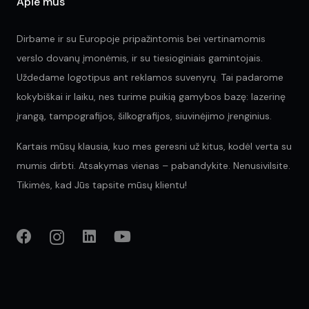
Apie mus
Dirbame ir su Europoje pripažintomis bei vertinamomis
verslo dovanų įmonėmis, ir su tiesioginiais gamintojais.
Uždedame logotipus ant reklamos suvenyrų. Tai padarome
kokybiškai ir laiku, nes turime puikią gamybos bazę: lazerinę
įrangą, tampografijos, šilkografijos, siuvinėjimo įrenginius.
Kartais mūsų klausia, kuo mes geresni už kitus, kodėl verta su
mumis dirbti. Atsakymas vienas – pabandykite. Nenusivilsite.
Tikimės, kad Jūs tapsite mūsų klientu!