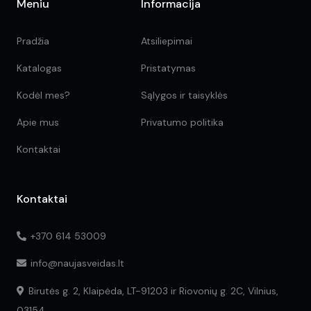
Meniu
Informacija
Pradžia
Atsiliepimai
Katalogas
Pristatymas
Kodėl mes?
Sąlygos ir taisyklės
Apie mus
Privatumo politika
Kontaktai
Kontaktai
+370 614 53009
info@naujasveidas.lt
Birutės g. 2, Klaipėda, LT-91203 ir Riovonių g. 2C, Vilnius,
03154