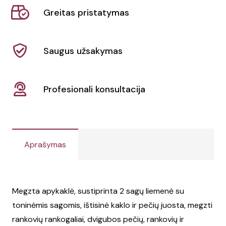
Tee
Greitas pristatymas
Jays
|
1400
Saugus užsakymas
Profesionali konsultacija
Aprašymas
Megzta apykaklė, sustiprinta 2 sagų liemenė su
toninėmis sagomis, ištisinė kaklo ir pečių juosta, megzti
rankovių rankogaliai, dvigubos pečių, rankovių ir