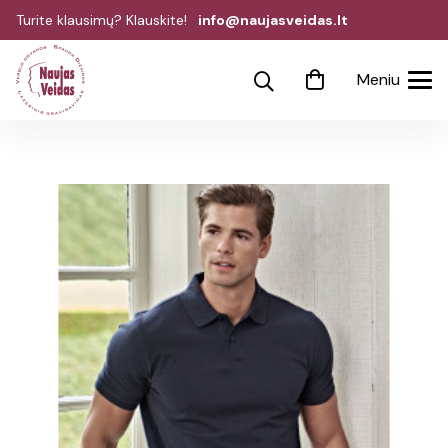
Turite klausimų? Klauskite!
info@naujasveidas.lt
Meniu