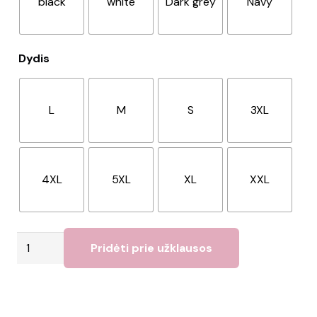
black
white
Dark grey
Navy
Dydis
L
M
S
3XL
4XL
5XL
XL
XXL
produkto
Pridėti prie užklausos
kiekis:
Polo
marškinėliai