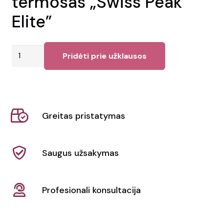
termosas „Swiss Peak
Elite”
produkto
Pridėti prie užklausos
kiekis:
1l
varinė
vakuuminis
Greitas pristatymas
termosas
"Swiss
Peak
Saugus užsakymas
Elite"
Profesionali konsultacija