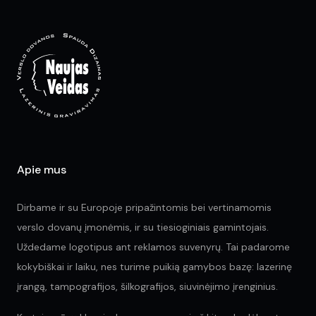
options
opt
may
ma
be
be
chosen
ch
on
on
the
the
product
pr
page
pa
Apie mus
Dirbame ir su Europoje pripažintomis bei vertinamomis
verslo dovanų įmonėmis, ir su tiesioginiais gamintojais.
Uždedame logotipus ant reklamos suvenyrų. Tai padarome
kokybiškai ir laiku, nes turime puikią gamybos bazę: lazerinę
įrangą, tampografijos, šilkografijos, siuvinėjimo įrenginius.