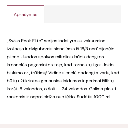
Aprašymas
„Swiss Peak Elite” serijos indai yra su vakuumine
izoliacija ir dvigubomis sienelėmis iš 18/8 nerūdijančio
plieno. Juodos spalvos milteliniu būdu dengtos
krosnelės pagamintos taip, kad tarnautų ilgai! Jokio
blukimo ar įtrūkimų! Vidinė sienelė padengta variu, kad
būtų užtikrintas geriausias laidumas ir gėrimai išliktų
karšti 8 valandas, o šalti – 24 valandas. Galima plauti
rankomis ir nepraleidžia nuotėkio. Sudėtis 1000 ml.