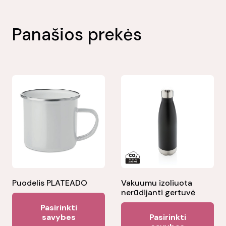
Panašios prekės
Puodelis PLATEADO
Vakuumu izoliuota
nerūdijanti gertuvė
This
Pasirinkti
Thi
product
savybes
Pasirinkti
pr