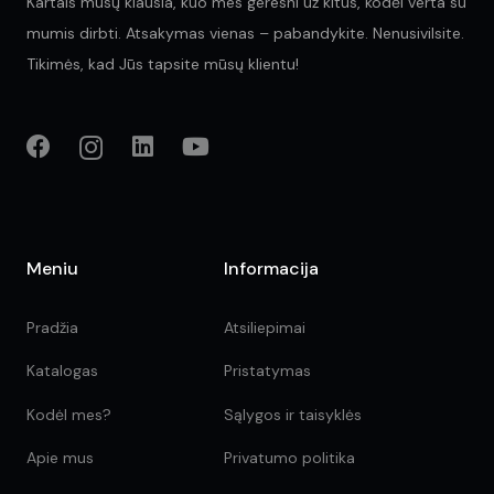
Kartais mūsų klausia, kuo mes geresni už kitus, kodėl verta su
mumis dirbti. Atsakymas vienas – pabandykite. Nenusivilsite.
Tikimės, kad Jūs tapsite mūsų klientu!
Meniu
Informacija
Pradžia
Atsiliepimai
Katalogas
Pristatymas
Kodėl mes?
Sąlygos ir taisyklės
Apie mus
Privatumo politika