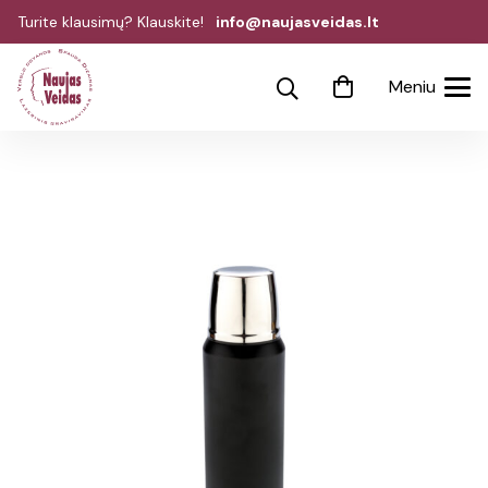
Turite klausimų? Klauskite!
info@naujasveidas.lt
Meniu