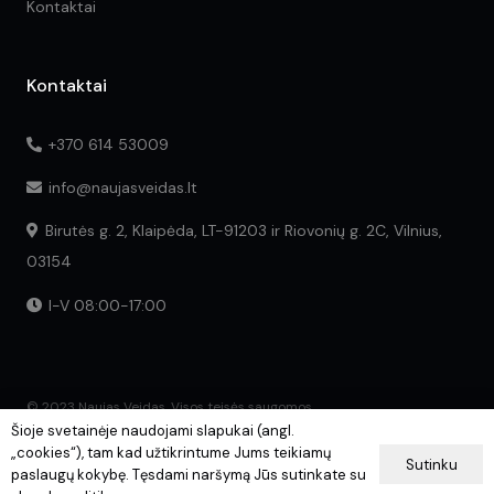
Kontaktai
Kontaktai
+370 614 53009
info@naujasveidas.lt
Birutės g. 2, Klaipėda, LT-91203 ir Riovonių g. 2C, Vilnius,
03154
I-V 08:00-17:00
© 2023 Naujas Veidas. Visos teisės saugomos.
Šioje svetainėje naudojami slapukai (angl.
„cookies“), tam kad užtikrintume Jums teikiamų
Sutinku
paslaugų kokybę. Tęsdami naršymą Jūs sutinkate su