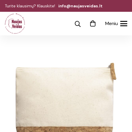
Turite klausimų? Klauskite!
info@naujasveidas.lt
Meniu