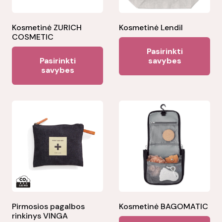
Kosmetinė ZURICH
Kosmetinė Lendil
COSMETIC
Thi
Pasirinkti
This
pr
Pasirinkti
savybes
product
savybes
ha
has
mul
multiple
var
variants.
Th
The
opt
options
ma
may
be
be
ch
chosen
on
on
the
the
Pirmosios pagalbos
Kosmetinė BAGOMATIC
pr
rinkinys VINGA
product