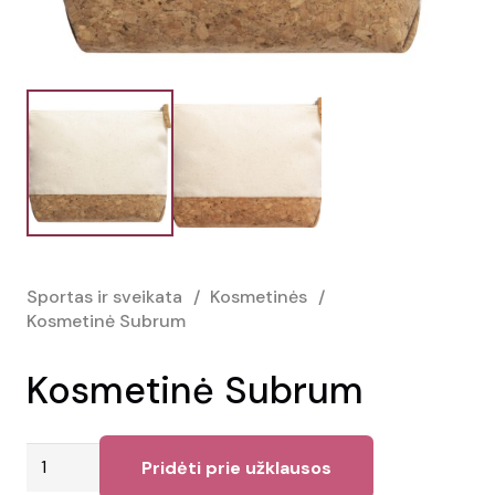
Sportas ir sveikata
/
Kosmetinės
/
Kosmetinė Subrum
Kosmetinė Subrum
produkto
Pridėti prie užklausos
kiekis: