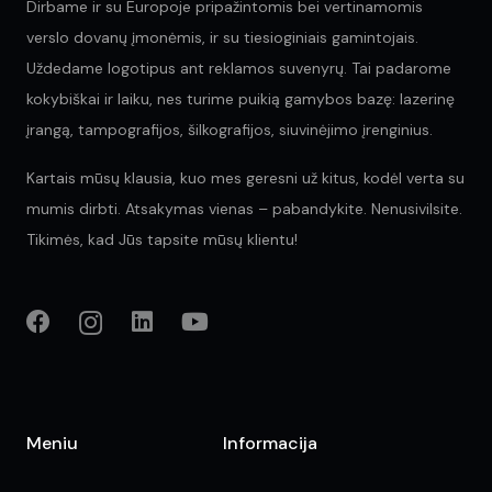
Dirbame ir su Europoje pripažintomis bei vertinamomis
verslo dovanų įmonėmis, ir su tiesioginiais gamintojais.
Uždedame logotipus ant reklamos suvenyrų. Tai padarome
kokybiškai ir laiku, nes turime puikią gamybos bazę: lazerinę
įrangą, tampografijos, šilkografijos, siuvinėjimo įrenginius.
Kartais mūsų klausia, kuo mes geresni už kitus, kodėl verta su
mumis dirbti. Atsakymas vienas – pabandykite. Nenusivilsite.
Tikimės, kad Jūs tapsite mūsų klientu!
Meniu
Informacija