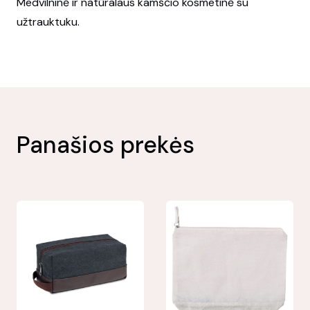
Medvilninė ir natūralaus kamščio kosmetinė su
užtrauktuku.
Panašios prekės