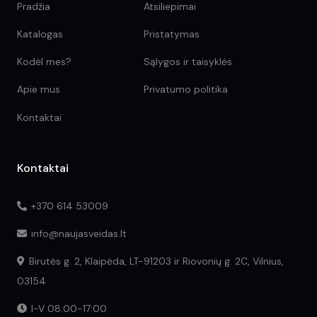
Pradžia
Atsiliepimai
Katalogas
Pristatymas
Kodėl mes?
Sąlygos ir taisyklės
Apie mus
Privatumo politika
Kontaktai
Kontaktai
+370 614 53009
info@naujasveidas.lt
Birutės g. 2, Klaipėda, LT-91203 ir Riovonių g. 2C, Vilnius,
03154
I-V 08:00-17:00