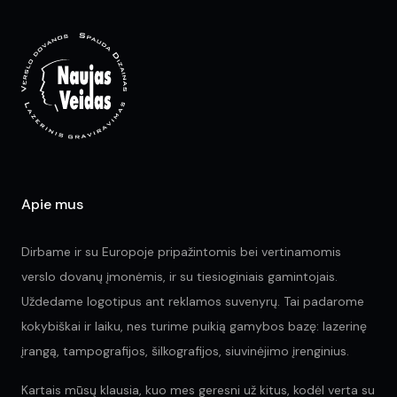
options
opt
may
ma
be
be
chosen
ch
on
on
the
the
product
pr
page
pa
Apie mus
Dirbame ir su Europoje pripažintomis bei vertinamomis
verslo dovanų įmonėmis, ir su tiesioginiais gamintojais.
Uždedame logotipus ant reklamos suvenyrų. Tai padarome
kokybiškai ir laiku, nes turime puikią gamybos bazę: lazerinę
įrangą, tampografijos, šilkografijos, siuvinėjimo įrenginius.
Kartais mūsų klausia, kuo mes geresni už kitus, kodėl verta su