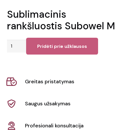
Sublimacinis
rankšluostis Subowel M
produkto
Pridėti prie užklausos
kiekis:
Sublimacinis
rankšluostis
Subowel
Greitas pristatymas
M
Saugus užsakymas
Profesionali konsultacija