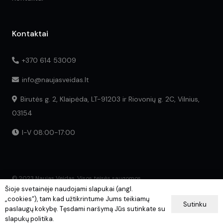
Kontaktai
+370 614 53009
info@naujasveidas.lt
Birutės g. 2, Klaipėda, LT-91203 ir Riovonių g. 2C, Vilnius,
03154
I-V 08:00-17:00
© 2023 Naujas Veidas. Visos teisės saugomos.
Šioje svetainėje naudojami slapukai (angl.
„cookies“), tam kad užtikrintume Jums teikiamų
Sutinku
paslaugų kokybę. Tęsdami naršymą Jūs sutinkate su
slapukų politika.