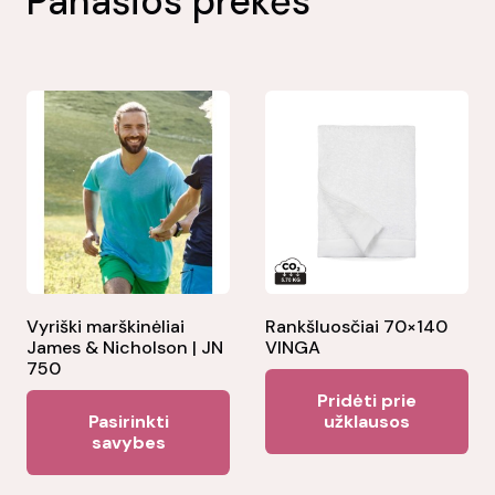
Panašios prekės
Vyriški marškinėliai
Rankšluosčiai 70×140
James & Nicholson | JN
VINGA
750
Pridėti prie
This
Pasirinkti
užklausos
product
savybes
has