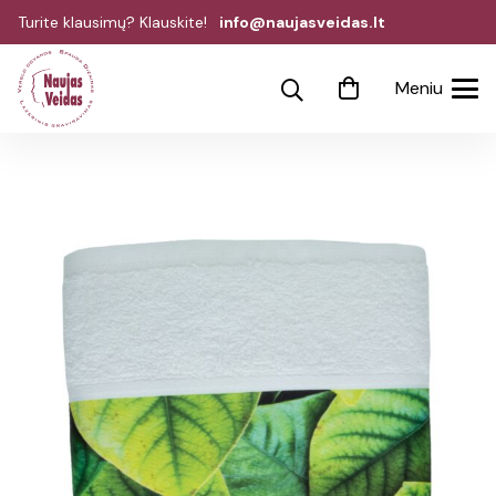
Turite klausimų? Klauskite!
info@naujasveidas.lt
Meniu