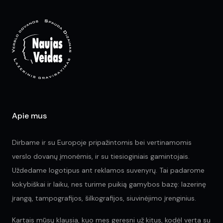
options
may
be
chosen
on
the
product
page
Apie mus
Dirbame ir su Europoje pripažintomis bei vertinamomis
verslo dovanų įmonėmis, ir su tiesioginiais gamintojais.
Uždedame logotipus ant reklamos suvenyrų. Tai padarome
kokybiškai ir laiku, nes turime puikią gamybos bazę: lazerinę
įrangą, tampografijos, šilkografijos, siuvinėjimo įrenginius.
Kartais mūsų klausia, kuo mes geresni už kitus, kodėl verta su