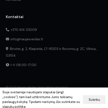
Kontaktai
+370 614 53009
info@naujasveidas.lt
Birutės g. 2, Klaipėda, LT-91203 ir Riovonių g. 2C, Vilnius,
03154
I-V 08:00-17:00
© 2023 Naujas Veidas. Visos teisės saugomos.
Šioje svetainėje naudojami slapukai (angl.
„cookies“), tam kad užtikrintume Jums teikiamų
Sutinku
paslaugų kokybę. Tęsdami naršymą Jūs sutinkate su
slapukų politika.