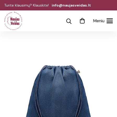
Turite klausimų? Klauskite!
info@naujasveidas.lt
Meniu