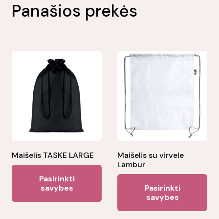
Panašios prekės
Maišelis TASKE LARGE
Maišelis su virvele
Lambur
This
Pasirinkti
Thi
product
savybes
Pasirinkti
pr
savybes
has
ha
multiple