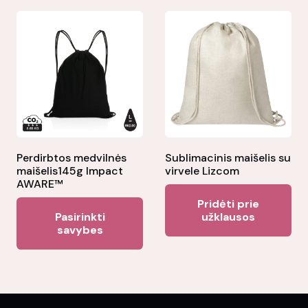
mul
variants.
var
The
Th
options
opt
may
ma
be
be
chosen
ch
on
on
the
the
Perdirbtos medvilnės
Sublimacinis maišelis su
product
maišelis145g Impact
virvele Lizcom
pr
page
AWARE™
pa
Pridėti prie
This
Pasirinkti
užklausos
product
savybes
has
multiple
variants.
The