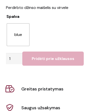
Perdirbto džinso maišelis su virvele
Spalva
blue
produkto
Pridėti prie užklausos
kiekis:
Maišelis
STYLE
BAG
Greitas pristatymas
Saugus užsakymas