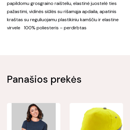
papildomu grosgraino raišteliu, elastinė juostelė ties
pažastimi, vidinės siūlės su rišamąja apdaila, apatinis
kraštas su reguliuojamu plastikiniu kamščiu ir elastine
virvele 100% poliesteris – perdirbtas
Panašios prekės