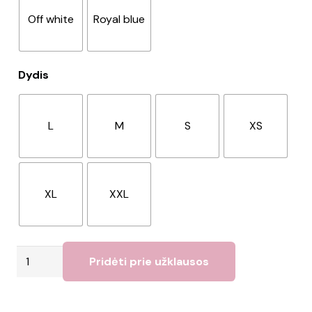
Off white
Royal blue
Dydis
L
M
S
XS
XL
XXL
produkto
Pridėti prie užklausos
kiekis:
Moteriška