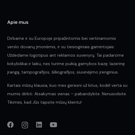
the
pr
pa
Apie mus
Dirbame ir su Europoje pripažintomis bei vertinamomis
verslo dovanų įmonėmis, ir su tiesioginiais gamintojais.
Uždedame logotipus ant reklamos suvenyrų. Tai padarome
kokybiškai ir laiku, nes turime puikią gamybos bazę: lazerinę
įrangą, tampografijos, šilkografijos, siuvinėjimo įrenginius.
Kartais mūsų klausia, kuo mes geresni už kitus, kodėl verta su
mumis dirbti. Atsakymas vienas – pabandykite. Nenusivilsite.
Tikimės, kad Jūs tapsite mūsų klientu!