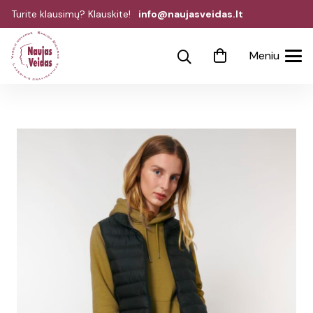
Turite klausimų? Klauskite!
info@naujasveidas.lt
Meniu