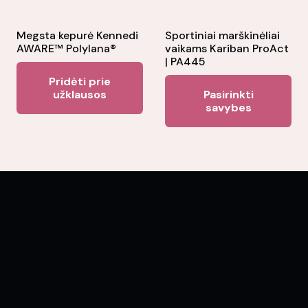
on
the
Megsta kepurė Kennedi
Sportiniai marškinėliai
AWARE™ Polylana®
vaikams Kariban ProAct
product
| PA445
page
Pridėti prie
Thi
užklausos
Pasirinkti
pr
savybes
ha
mul
var
Th
opt
ma
be
ch
on
the