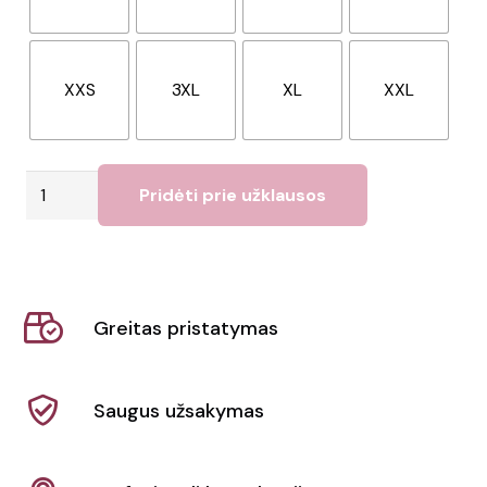
XXS
3XL
XL
XXL
produkto
Pridėti prie užklausos
kiekis:
Striukė
Stella
Speeder
Greitas pristatymas
AOP
Saugus užsakymas