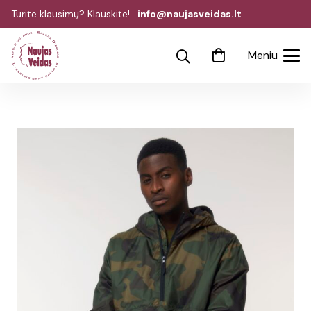
Turite klausimų? Klauskite!
info@naujasveidas.lt
Meniu