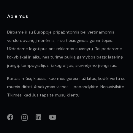
pr
pa
Apie mus
Dirbame ir su Europoje pripažintomis bei vertinamomis
verslo dovanų įmonėmis, ir su tiesioginiais gamintojais.
Uždedame logotipus ant reklamos suvenyrų. Tai padarome
kokybiškai ir laiku, nes turime puikią gamybos bazę: lazerinę
įrangą, tampografijos, šilkografijos, siuvinėjimo įrenginius.
Kartais mūsų klausia, kuo mes geresni už kitus, kodėl verta su
mumis dirbti. Atsakymas vienas – pabandykite. Nenusivilsite.
Tikimės, kad Jūs tapsite mūsų klientu!