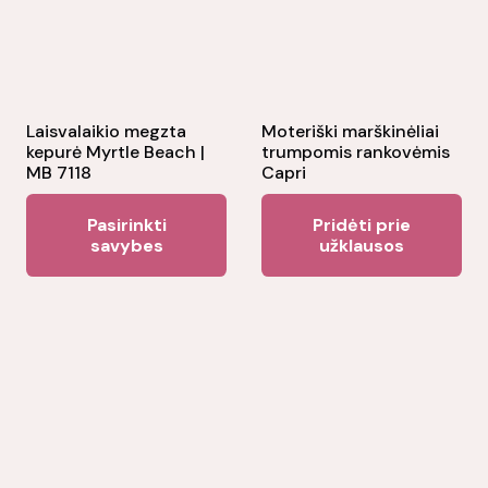
Laisvalaikio megzta
Moteriški marškinėliai
kepurė Myrtle Beach |
trumpomis rankovėmis
MB 7118
Capri
This
Pasirinkti
Pridėti prie
product
savybes
užklausos
has
multiple
variants.
The
options
may
be
chosen