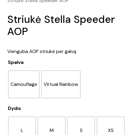
Striukė Stella Speeder AOP
Striukė Stella Speeder
AOP
Vienguba AOP striukė per galvą
Spalva
Camouflage
Virtual Rainbow
Dydis
L
M
S
XS