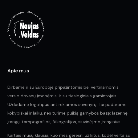
opt
ma
be
ch
on
the
pr
pa
Apie mus
Dirbame ir su Europoje pripažintomis bei vertinamomis
verslo dovanų įmonėmis, ir su tiesioginiais gamintojais.
Uždedame logotipus ant reklamos suvenyrų. Tai padarome
kokybiškai ir laiku, nes turime puikią gamybos bazę: lazerinę
įrangą, tampografijos, šilkografijos, siuvinėjimo įrenginius.
Kartais mūsų klausia, kuo mes geresni už kitus, kodėl verta su