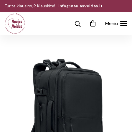
Turite klausimų? Klauskite!
info@naujasveidas.lt
Meniu