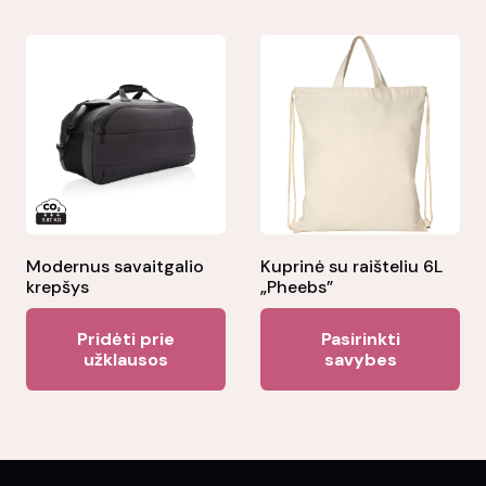
mul
var
Th
opt
ma
be
ch
on
the
Modernus savaitgalio
Kuprinė su raišteliu 6L
krepšys
„Pheebs”
pr
Thi
pa
Pridėti prie
Pasirinkti
pr
užklausos
savybes
ha
mul
var
Th