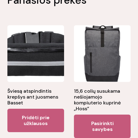
Panašios prekės
Šviesą atspindintis
15,6 colių susukama
krepšys ant juosmens
nešiojamojo
Basset
kompiuterio kuprinė
„Hoss”
Pridėti prie
Thi
užklausos
Pasirinkti
pr
savybes
ha