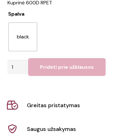
Kuprinė 600D RPET
Spalva
black
produkto
Pridėti prie užklausos
kiekis:
Kuprinė
SOPHIS
Greitas pristatymas
Saugus užsakymas