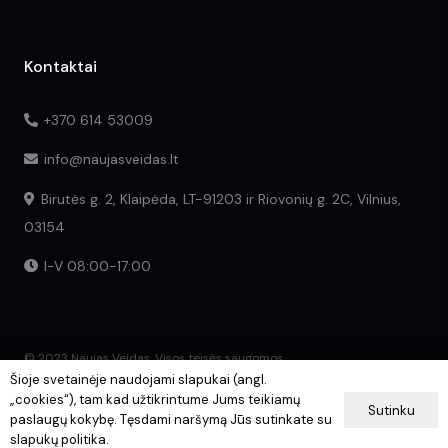
Kontaktai
+370 614 53009
info@naujasveidas.lt
Birutės g. 2, Klaipėda, LT-91203 ir Riovonių g. 2C, Vilnius,
03154
I-V 08:00-17:00
© 2023 Naujas Veidas. Visos teisės saugomos.
Šioje svetainėje naudojami slapukai (angl.
„cookies“), tam kad užtikrintume Jums teikiamų
Sutinku
paslaugų kokybę. Tęsdami naršymą Jūs sutinkate su
slapukų politika.