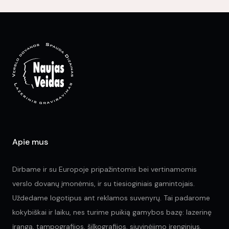
variants.
var
The
Th
options
opt
may
ma
be
be
chosen
ch
on
on
the
the
product
pr
page
pa
Apie mus
Dirbame ir su Europoje pripažintomis bei vertinamomis
verslo dovanų įmonėmis, ir su tiesioginiais gamintojais.
Uždedame logotipus ant reklamos suvenyrų. Tai padarome
kokybiškai ir laiku, nes turime puikią gamybos bazę: lazerinę
įrangą, tampografijos, šilkografijos, siuvinėjimo įrenginius.