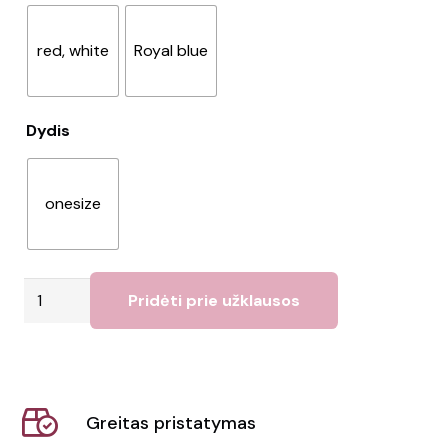
red, white
Royal blue
Dydis
onesize
produkto
Pridėti prie užklausos
kiekis:
Kepurė
SOL'S
|
Greitas pristatymas
Long