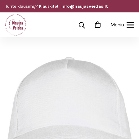
Turite klausimų? Klauskite!
info@naujasveidas.lt
Meniu