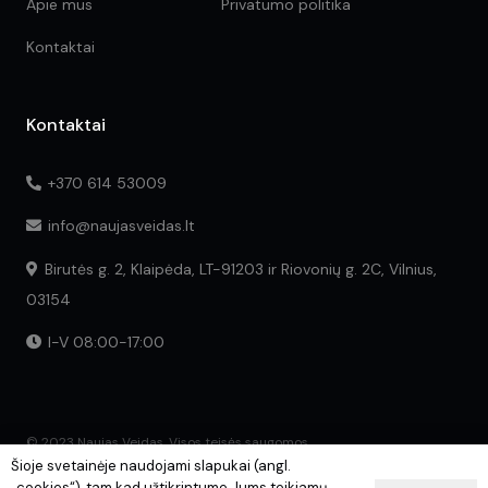
Apie mus
Privatumo politika
Kontaktai
Kontaktai
+370 614 53009
info@naujasveidas.lt
Birutės g. 2, Klaipėda, LT-91203 ir Riovonių g. 2C, Vilnius,
03154
I-V 08:00-17:00
© 2023 Naujas Veidas. Visos teisės saugomos.
Šioje svetainėje naudojami slapukai (angl.
„cookies“), tam kad užtikrintume Jums teikiamų