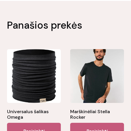
Panašios prekės
Universalus šalikas
Marškinėliai Stella
Omega
Rocker
This
Thi