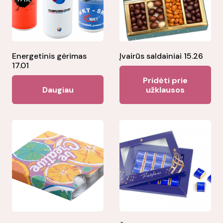
Energetinis gėrimas
Įvairūs saldainiai 15.26
17.01
Pridėti prie
Daugiau
užklausos