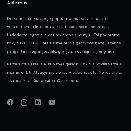
Apie mus
Dirbame ir su Europoje pripažintomis bei vertinamomis
verslo dovanų įmonėmis, ir su tiesioginiais gamintojais.
Uždedame logotipus ant reklamos suvenyrų. Tai padarome
kokybiškai ir laiku, nes turime puikią gamybos bazę: lazerinę
įrangą, tampografijos, šilkografijos, siuvinėjimo įrenginius.
Kartais mūsų klausia, kuo mes geresni už kitus, kodėl verta su
mumis dirbti. Atsakymas vienas – pabandykite. Nenusivilsite.
Tikimės, kad Jūs tapsite mūsų klientu!