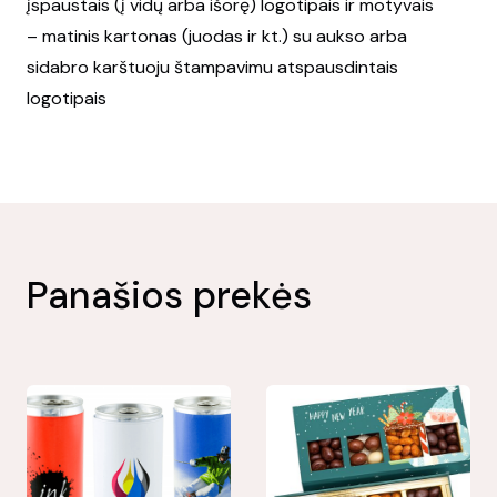
įspaustais (į vidų arba išorę) logotipais ir motyvais
– matinis kartonas (juodas ir kt.) su aukso arba
sidabro karštuoju štampavimu atspausdintais
logotipais
Panašios prekės