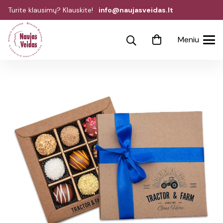
Turite klausimų? Klauskite!
info@naujasveidas.lt
Meniu