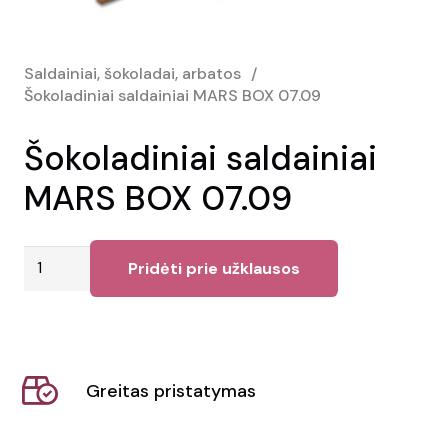
Saldainiai, šokoladai, arbatos
/
Šokoladiniai saldainiai MARS BOX 07.09
Šokoladiniai saldainiai
MARS BOX 07.09
produkto
Pridėti prie užklausos
kiekis:
Šokoladiniai
saldainiai
MARS
Greitas pristatymas
BOX
07.09