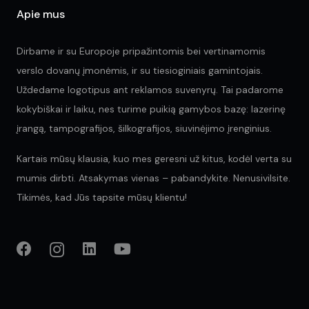
Apie mus
Dirbame ir su Europoje pripažintomis bei vertinamomis
verslo dovanų įmonėmis, ir su tiesioginiais gamintojais.
Uždedame logotipus ant reklamos suvenyrų. Tai padarome
kokybiškai ir laiku, nes turime puikią gamybos bazę: lazerinę
įrangą, tampografijos, šilkografijos, siuvinėjimo įrenginius.
Kartais mūsų klausia, kuo mes geresni už kitus, kodėl verta su
mumis dirbti. Atsakymas vienas – pabandykite. Nenusivilsite.
Tikimės, kad Jūs tapsite mūsų klientu!