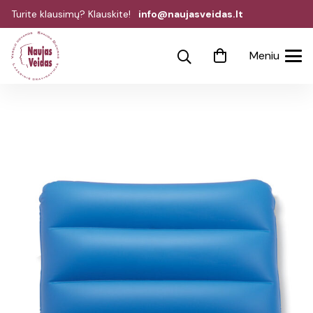
Turite klausimų? Klauskite!
info@naujasveidas.lt
Meniu