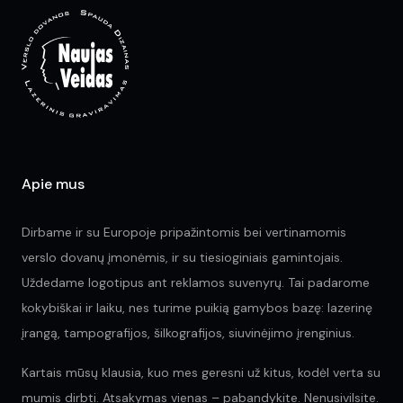
may
ma
be
be
chosen
ch
on
on
the
the
product
pr
page
pa
Apie mus
Dirbame ir su Europoje pripažintomis bei vertinamomis
verslo dovanų įmonėmis, ir su tiesioginiais gamintojais.
Uždedame logotipus ant reklamos suvenyrų. Tai padarome
kokybiškai ir laiku, nes turime puikią gamybos bazę: lazerinę
įrangą, tampografijos, šilkografijos, siuvinėjimo įrenginius.
Kartais mūsų klausia, kuo mes geresni už kitus, kodėl verta su
mumis dirbti. Atsakymas vienas – pabandykite. Nenusivilsite.