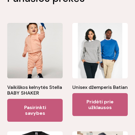
Vaikiškos kelnytės Stella
Unisex džemperis Batian
BABY SHAKER
Pridėti prie
This
Pasirinkti
užklausos
product
savybes
has
multiple