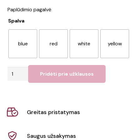
Paplūdimio pagalvė
Spalva
blue
red
white
yellow
produkto
Pridėti prie užklausos
kiekis:
Pagalvė
SIESTA
Greitas pristatymas
Saugus užsakymas