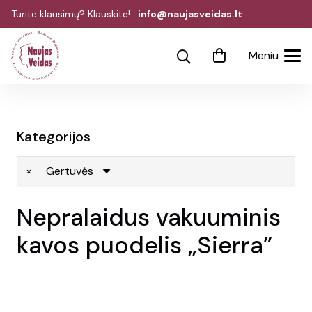
Turite klausimų? Klauskite!
info@naujasveidas.lt
Meniu
Kategorijos
×
Gertuvės
Nepralaidus vakuuminis
kavos puodelis „Sierra”