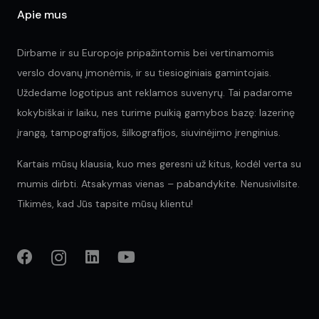
Apie mus
Dirbame ir su Europoje pripažintomis bei vertinamomis
verslo dovanų įmonėmis, ir su tiesioginiais gamintojais.
Uždedame logotipus ant reklamos suvenyrų. Tai padarome
kokybiškai ir laiku, nes turime puikią gamybos bazę: lazerinę
įrangą, tampografijos, šilkografijos, siuvinėjimo įrenginius.
Kartais mūsų klausia, kuo mes geresni už kitus, kodėl verta su
mumis dirbti. Atsakymas vienas – pabandykite. Nenusivilsite.
Tikimės, kad Jūs tapsite mūsų klientu!