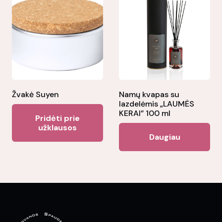
Žvakė Suyen
Namų kvapas su
lazdelėmis „LAUMĖS
KERAI” 100 ml
Pridėti prie
užklausos
Daugiau