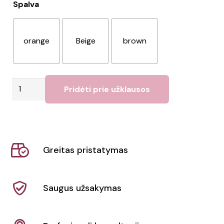
Spalva
orange
Beige
brown
produkto
Pridėti prie užklausos
kiekis:
Kvapioji
žvakė,
vanilė
Greitas pristatymas
Shiva
Saugus užsakymas