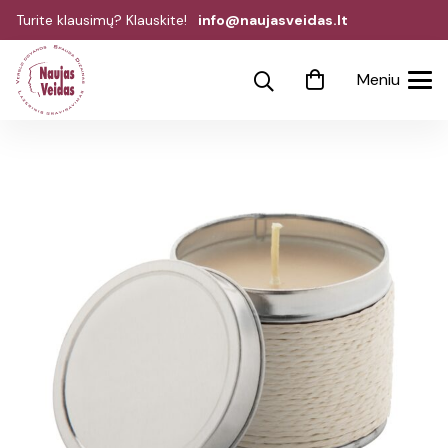
Turite klausimų? Klauskite!
info@naujasveidas.lt
Meniu