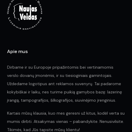
Apie mus
Dirbame ir su Europoje pripažintomis bei vertinamomis
verslo dovanų įmonėmis, ir su tiesioginiais gamintojais.
Uždedame logotipus ant reklamos suvenyrų. Tai padarome
kokybiškai ir laiku, nes turime puikią gamybos bazę: lazerinę
įrangą, tampografijos, šilkografijos, siuvinėjimo įrenginius.
Kartais mūsų klausia, kuo mes geresni už kitus, kodėl verta su
mumis dirbti. Atsakymas vienas – pabandykite. Nenusivilsite.
Tikimės, kad Jūs tapsite mūsų klientu!