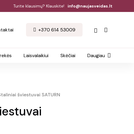
Turite klausimų? Klauskite!
info@naujasveidas.lt
taktai
+370 614 53009
prekės
Laisvalaikiui
Skėčiai
Daugiau
Staliniai šviestuvai SATURN
viestuvai