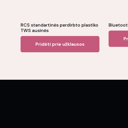
RCS standartinės perdirbto plastiko
Bluetoot
TWS ausinės
Pr
Pridėti prie užklausos