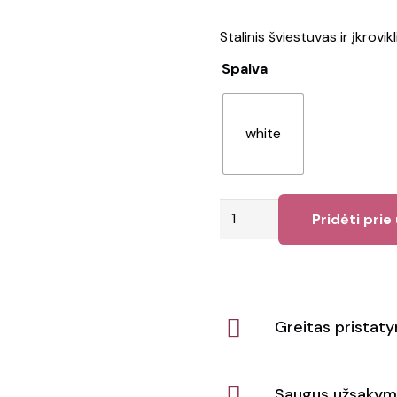
Stalinis šviestuvas ir įkrovik
Spalva
white
produkto
Pridėti prie
kiekis:
Staliniai
šviestuvai
SATURN
Greitas pristat
Saugus užsakym