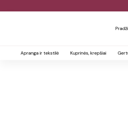
Pradž
Apranga ir tekstilė
Kuprinės, krepšiai
Gert