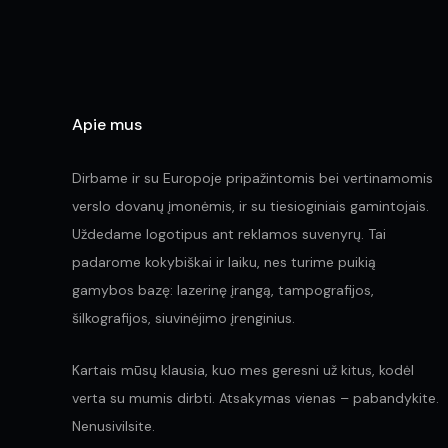
Apie mus
Dirbame ir su Europoje pripažintomis bei vertinamomis
verslo dovanų įmonėmis, ir su tiesioginiais gamintojais.
Uždedame logotipus ant reklamos suvenyrų. Tai
padarome kokybiškai ir laiku, nes turime puikią
gamybos bazę: lazerinę įrangą, tampografijos,
šilkografijos, siuvinėjimo įrenginius.
Kartais mūsų klausia, kuo mes geresni už kitus, kodėl
verta su mumis dirbti. Atsakymas vienas – pabandykite.
Nenusivilsite.