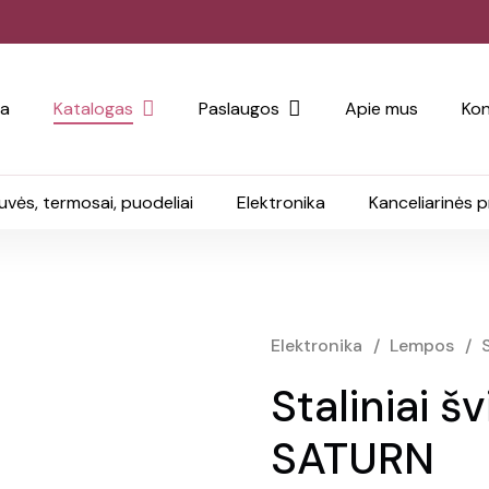
ia
Katalogas
Paslaugos
Apie mus
Kon
uvės, termosai, puodeliai
Elektronika
Kanceliarinės 
Elektronika
/
Lempos
/
Staliniai š
SATURN