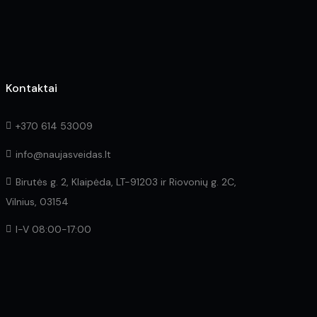
product
page
Kontaktai
+370 614 53009
info@naujasveidas.lt
Birutės g. 2, Klaipėda, LT-91203 ir Riovonių g. 2C,
Vilnius, 03154
I-V 08:00-17:00