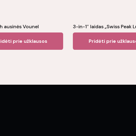
h ausinės Vounel
3-in-1″ laidas „Swiss Peak 
idėti prie užklausos
Pridėti prie užklau