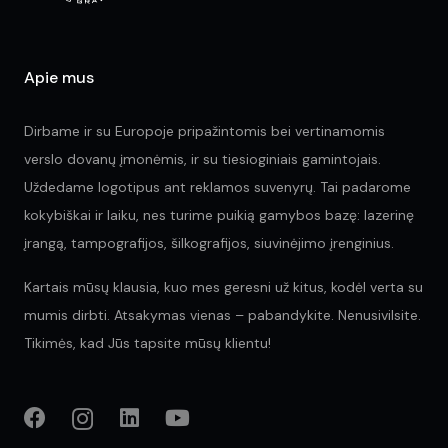
product
page
Apie mus
Dirbame ir su Europoje pripažintomis bei vertinamomis
verslo dovanų įmonėmis, ir su tiesioginiais gamintojais.
Uždedame logotipus ant reklamos suvenyrų. Tai padarome
kokybiškai ir laiku, nes turime puikią gamybos bazę: lazerinę
įrangą, tampografijos, šilkografijos, siuvinėjimo įrenginius.
Kartais mūsų klausia, kuo mes geresni už kitus, kodėl verta su
mumis dirbti. Atsakymas vienas – pabandykite. Nenusivilsite.
Tikimės, kad Jūs tapsite mūsų klientu!