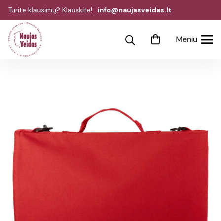
Turite klausimų? Klauskite!
info@naujasveidas.lt
Meniu