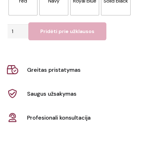
red
Navy
Royal blue
Solid black
produkto
Pridėti prie užklausos
kiekis:
Konferencijų
krepšys
su
Greitas pristatymas
2
sagtimis
6L
Saugus užsakymas
"Santa
Fe"
Profesionali konsultacija