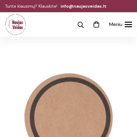
Turite klausimų? Klauskite!
info@naujasveidas.lt
Meniu