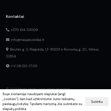
Kontaktai
+370 614 53009
info@naujasveidas.lt
Birutės g. 2, Klaipėda, LT-91203 ir Riovonių g. 2C, Vilnius,
03154
I-V 08:00-17:00
© 2023 Naujas Veidas. Visos teisės saugomos.
Šioje svetainėje naudojami slapukai (angl.
„cookies“), tam kad užtikrintume Jums teikiamų
Sutinku
paslaugų kokybę. Tęsdami naršymą Jūs sutinkate su
slapukų politika.