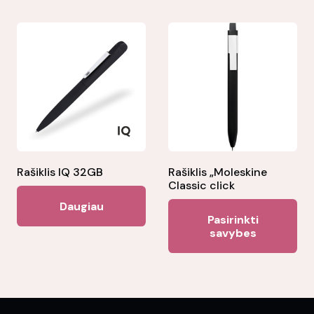
multiple
variants.
The
options
may
be
chosen
on
the
Rašiklis IQ 32GB
Rašiklis „Moleskine
Classic click
product
Daugiau
Thi
page
Pasirinkti
pr
savybes
ha
mul
var
Th