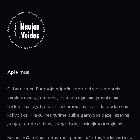
opt
ma
be
ch
on
the
pr
pa
Apie mus
Dirbame ir su Europoje pripažintomis bei vertinamomis
verslo dovanų įmonėmis, ir su tiesioginiais gamintojais.
Uždedame logotipus ant reklamos suvenyrų. Tai padarome
kokybiškai ir laiku, nes turime puikią gamybos bazę: lazerinę
įrangą, tampografijos, šilkografijos, siuvinėjimo įrenginius.
Kartais mūsų klausia, kuo mes geresni už kitus, kodėl verta su