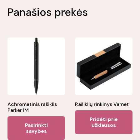
Panašios prekės
Achromatinis rašiklis
Rašiklių rinkinys Vamet
Parker IM
Pridėti prie
This
Pasirinkti
užklausos
product
savybes
has