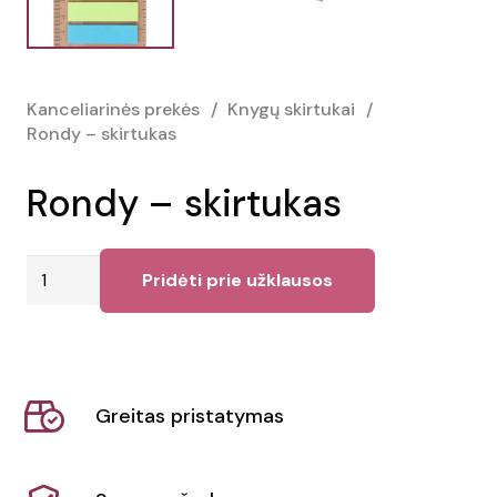
Kanceliarinės prekės
/
Knygų skirtukai
/
Rondy – skirtukas
Rondy – skirtukas
produkto
Pridėti prie užklausos
kiekis:
Rondy
-
skirtukas
Greitas pristatymas