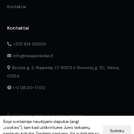
Kontaktai
Kontaktai
+370 614 53009
info@naujasveidas.lt
Birutės g. 2, Klaipėda, LT-91203 ir Riovonių g. 2C, Vilnius,
03154
I-V 08:00-17:00
© 2023 Naujas Veidas. Visos teisės saugomos.
Šioje svetainėje naudojami slapukai (angl.
„cookies“), tam kad užtikrintume Jums teikiamų
Sutinku
paslaugų kokybę. Tęsdami naršymą Jūs sutinkate su