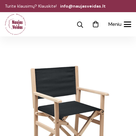
Turite klausimų? Klauskite!
info@naujasveidas.lt
Meniu