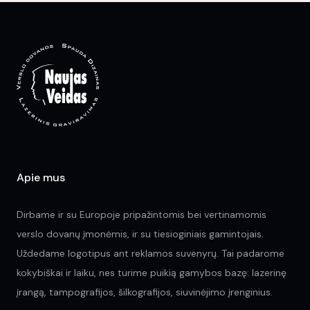
Th
options
opt
may
ma
be
be
chosen
ch
on
on
the
the
product
pr
page
pa
Apie mus
Dirbame ir su Europoje pripažintomis bei vertinamomis
verslo dovanų įmonėmis, ir su tiesioginiais gamintojais.
Uždedame logotipus ant reklamos suvenyrų. Tai padarome
kokybiškai ir laiku, nes turime puikią gamybos bazę: lazerinę
įrangą, tampografijos, šilkografijos, siuvinėjimo įrenginius.