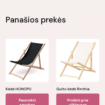
Panašios prekės
Kėdė HONOPU
Gulto kėdė Rinthia
This
Pasirinkti
Pridėti prie
product
savybes
užklausos