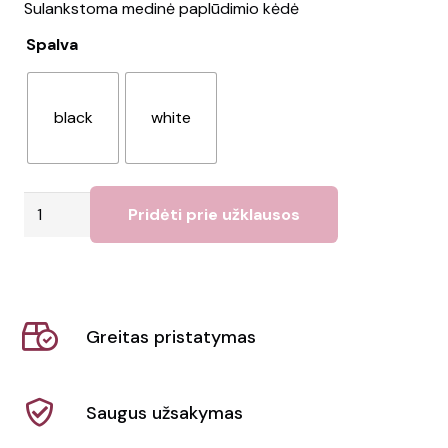
Sulankstoma medinė paplūdimio kėdė
Spalva
black
white
produkto
Pridėti prie užklausos
kiekis:
Kėdė
RIMIES
Greitas pristatymas
Saugus užsakymas