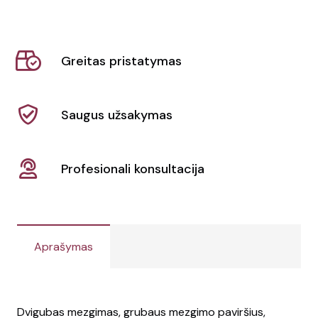
Megzta
kepurė
Result
Greitas pristatymas
Winter
Essentials
|
Saugus užsakymas
RC027X
Profesionali konsultacija
Aprašymas
Dvigubas mezgimas, grubaus mezgimo paviršius,