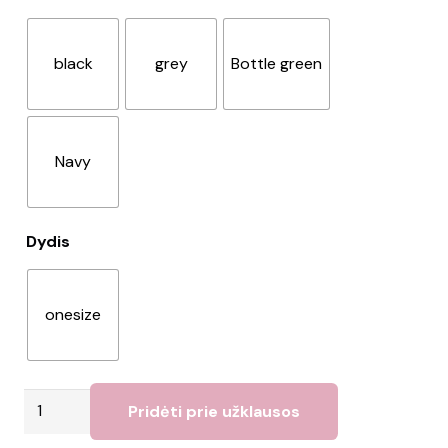
black
grey
Bottle green
Navy
Dydis
onesize
produkto
Pridėti prie užklausos
kiekis: