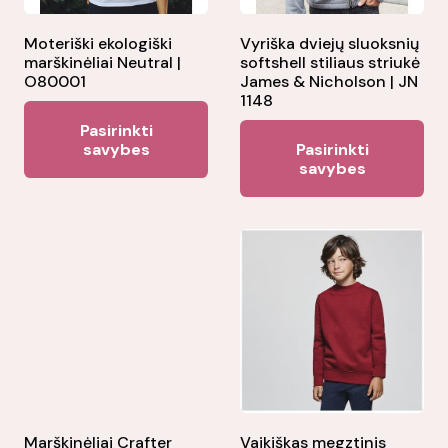
Moteriški ekologiški
Vyriška dviejų sluoksnių
marškinėliai Neutral |
softshell stiliaus striukė
O80001
James & Nicholson | JN
1148
This
Pasirinkti
Thi
product
savybes
Pasirinkti
pr
savybes
has
ha
multiple
mul
variants.
var
The
Th
options
opt
may
ma
be
be
chosen
ch
on
on
the
the
Marškinėliai Crafter
Vaikiškas megztinis