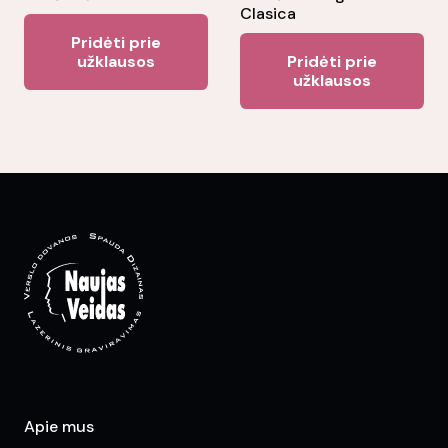
product
Clasica
pr
page
Pridėti prie
pa
užklausos
Pridėti prie
užklausos
Apie mus