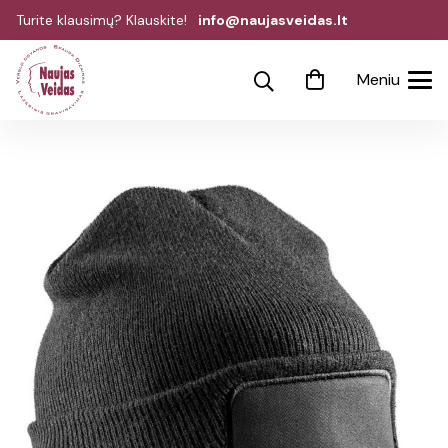
Turite klausimų? Klauskite!
info@naujasveidas.lt
Meniu