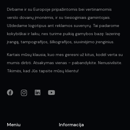
Dirbame ir su Europoje pripažintomis bei vertinamomis
verslo dovanų įmonėmis, ir su tiesioginiais gamintojais.
Uždedame logotipus ant reklamos suvenyrų. Tai padarome
kokybiškai ir laiku, nes turime puikią gamybos bazę: lazerinę
įrangą, tampografijos, šilkografijos, siuvinėjimo įrenginius.
Kartais mūsų klausia, kuo mes geresni už kitus, kodėl verta su
mumis dirbti. Atsakymas vienas – pabandykite. Nenusivilsite.
Tikimės, kad Jūs tapsite mūsų klientu!
Meniu
Informacija