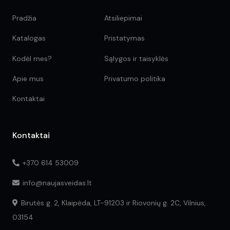
Pradžia
Atsiliepimai
Katalogas
Pristatymas
Kodėl mes?
Sąlygos ir taisyklės
Apie mus
Privatumo politika
Kontaktai
Kontaktai
+370 614 53009
info@naujasveidas.lt
Birutės g. 2, Klaipėda, LT-91203 ir Riovonių g. 2C, Vilnius,
03154