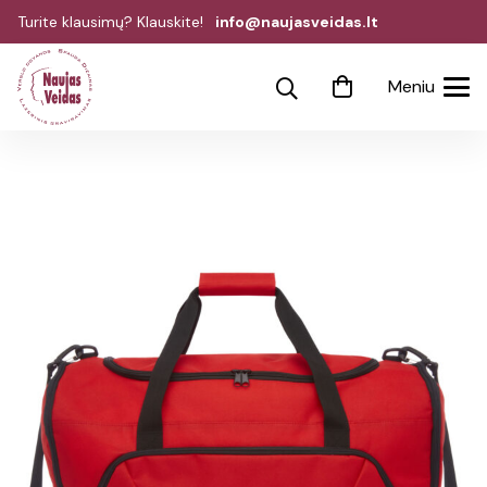
Turite klausimų? Klauskite!
info@naujasveidas.lt
Meniu