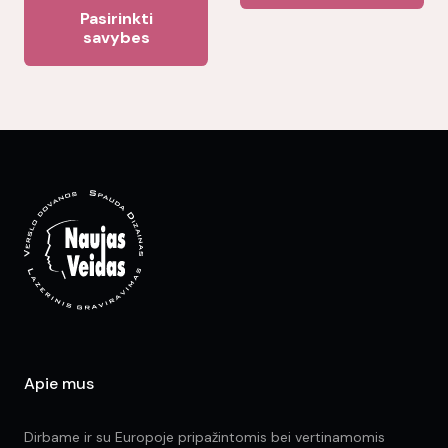
This
Pasirinkti
product
savybes
has
multiple
variants.
The
options
may
be
chosen
on
the
product
page
Apie mus
Dirbame ir su Europoje pripažintomis bei vertinamomis