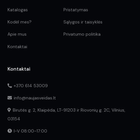
Katalogas
Pristatymas
Kodėl mes?
Sąlygos ir taisyklės
Apie mus
Privatumo politika
Kontaktai
Kontaktai
+370 614 53009
info@naujasveidas.lt
Birutės g. 2, Klaipėda, LT-91203 ir Riovonių g. 2C, Vilnius,
03154
I-V 08:00-17:00