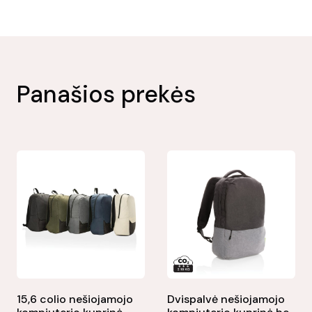
Panašios prekės
15,6 colio nešiojamojo
Dvispalvė nešiojamojo