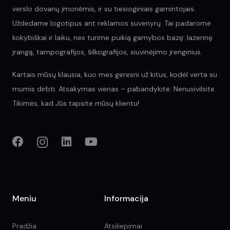
verslo dovanų įmonėmis, ir su tiesioginiais gamintojais.
Uždedame logotipus ant reklamos suvenyrų. Tai padarome
kokybiškai ir laiku, nes turime puikią gamybos bazę: lazerinę
įrangą, tampografijos, šilkografijos, siuvinėjimo įrenginius.
Kartais mūsų klausia, kuo mes geresni už kitus, kodėl verta su
mumis dirbti. Atsakymas vienas – pabandykite. Nenusivilsite.
Tikimės, kad Jūs tapsite mūsų klientu!
Meniu
Informacija
Pradžia
Atsiliepimai