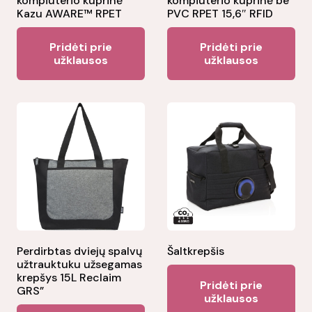
kompiuterio kuprinė
kompiuterio kuprinė be
Kazu AWARE™ RPET
PVC RPET 15,6″ RFID
Pridėti prie
Pridėti prie
užklausos
užklausos
Perdirbtas dviejų spalvų
Šaltkrepšis
užtrauktuku užsegamas
krepšys 15L Reclaim
Pridėti prie
GRS”
užklausos