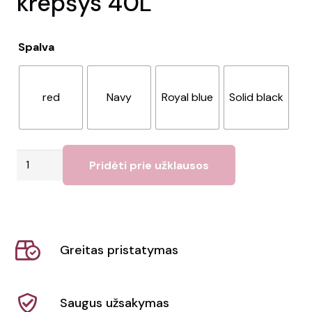
krepšys 40L
Spalva
red
Navy
Royal blue
Solid black
produkto
Pridėti prie užklausos
kiekis:
Retrend
GRS
RPET
Greitas pristatymas
krepšys
40L
Saugus užsakymas