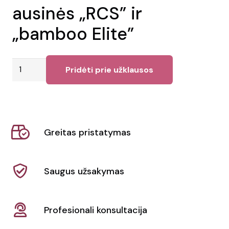
ausinės „RCS” ir
„bamboo Elite”
produkto
Pridėti prie užklausos
kiekis:
Sulankstomos
belaidės
ausinės
Greitas pristatymas
"RCS"
ir
"bamboo
Saugus užsakymas
Elite"
Profesionali konsultacija