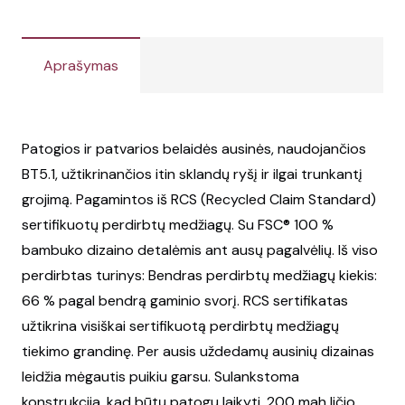
Aprašymas
Patogios ir patvarios belaidės ausinės, naudojančios
BT5.1, užtikrinančios itin sklandų ryšį ir ilgai trunkantį
grojimą. Pagamintos iš RCS (Recycled Claim Standard)
sertifikuotų perdirbtų medžiagų. Su FSC® 100 %
bambuko dizaino detalėmis ant ausų pagalvėlių. Iš viso
perdirbtas turinys: Bendras perdirbtų medžiagų kiekis:
66 % pagal bendrą gaminio svorį. RCS sertifikatas
užtikrina visiškai sertifikuotą perdirbtų medžiagų
tiekimo grandinę. Per ausis uždedamų ausinių dizainas
leidžia mėgautis puikiu garsu. Sulankstoma
konstrukcija, kad būtų patogu laikyti. 200 mah ličio