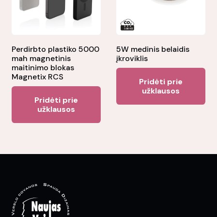
Perdirbto plastiko 5000
5W medinis belaidis
mah magnetinis
įkroviklis
maitinimo blokas
Magnetix RCS
Pridėti prie
užklausos
Pridėti prie
užklausos