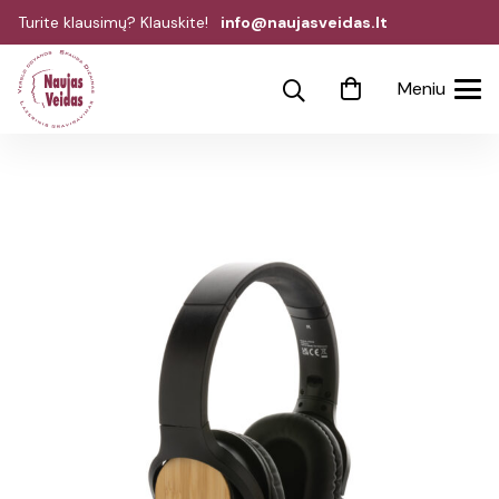
Turite klausimų? Klauskite!
info@naujasveidas.lt
Meniu