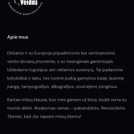
Apie mus
Dirbame ir su Europoje pripažintomis bei vertinamomis
verslo dovanų įmonėmis, ir su tiesioginiais gamintojais.
Uždedame logotipus ant reklamos suvenyrų. Tai padarome
kokybiškai ir laiku, nes turime puikią gamybos bazę: lazerinę
įrangą, tampografijos, šilkografijos, siuvinėjimo įrenginius.
Kartais mūsų klausia, kuo mes geresni už kitus, kodėl verta su
mumis dirbti. Atsakymas vienas – pabandykite. Nenusivilsite.
Tikimės, kad Jūs tapsite mūsų klientu!