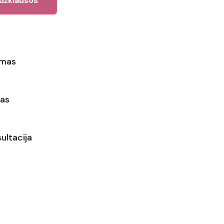
 užklausos
ymas
as
ultacija