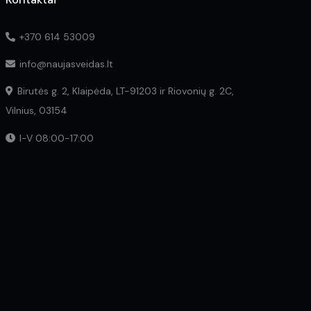
+370 614 53009
info@naujasveidas.lt
Birutės g. 2, Klaipėda, LT-91203 ir Riovonių g. 2C,
Vilnius, 03154
I-V 08:00-17:00