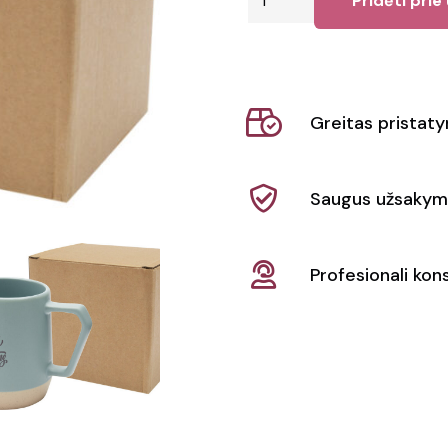
Pridėti prie
kiekis:
Puodelis
Dolce
Greitas pristat
Saugus užsakym
Profesionali kons