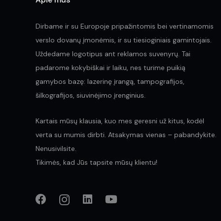
Dirbame ir su Europoje pripažintomis bei vertinamomis
verslo dovanų įmonėmis, ir su tiesioginiais gamintojais.
Uždedame logotipus ant reklamos suvenyrų. Tai
padarome kokybiškai ir laiku, nes turime puikią
gamybos bazę: lazerinę įrangą, tampografijos,
šilkografijos, siuvinėjimo įrenginius.
Kartais mūsų klausia, kuo mes geresni už kitus, kodėl
verta su mumis dirbti. Atsakymas vienas – pabandykite.
Nenusivilsite.
Tikimės, kad Jūs tapsite mūsų klientu!