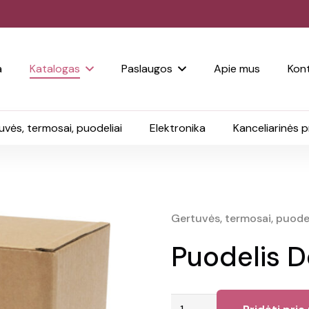
a
Katalogas
Paslaugos
Apie mus
Kont
uvės, termosai, puodeliai
Elektronika
Kanceliarinės 
Gertuvės, termosai, puodel
Puodelis D
produkto