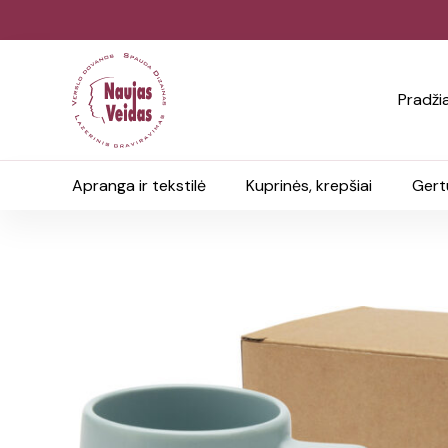
Pradži
Apranga ir tekstilė
Kuprinės, krepšiai
Gert