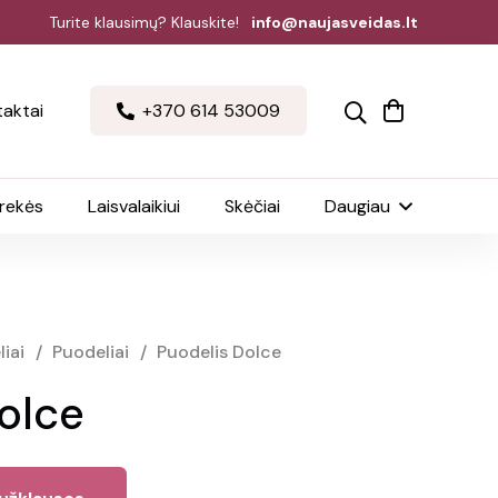
Turite klausimų? Klauskite!
info@naujasveidas.lt
aktai
+370 614 53009
prekės
Laisvalaikiui
Skėčiai
Daugiau
iai
/
Puodeliai
/
Puodelis Dolce
olce