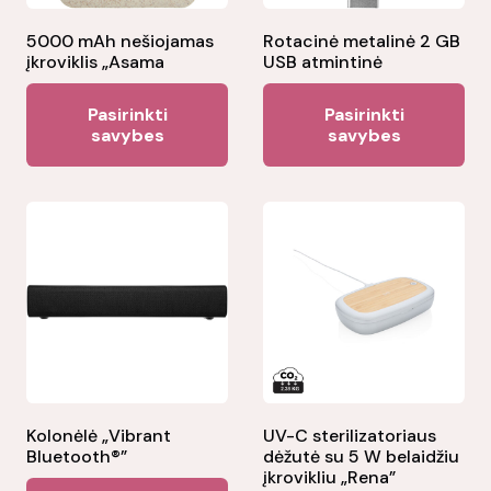
5000 mAh nešiojamas
Rotacinė metalinė 2 GB
įkroviklis „Asama
USB atmintinė
This
Thi
Pasirinkti
Pasirinkti
product
pr
savybes
savybes
has
ha
multiple
mul
variants.
var
The
Th
options
opt
may
ma
be
be
chosen
ch
on
on
the
the
Kolonėlė „Vibrant
UV-C sterilizatoriaus
Bluetooth®”
dėžutė su 5 W belaidžiu
product
pr
įkrovikliu „Rena”