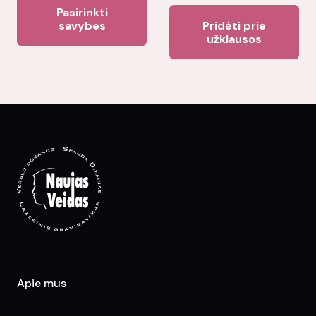
This
page
pa
Pasirinkti
product
savybes
Pridėti prie
užklausos
has
multiple
variants.
The
options
may
be
chosen
on
the
product
page
Apie mus