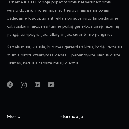
Dirbame ir su Europoje pripažintomis bei vertinamomis
verslo dovanų įmonėmis, ir su tiesioginiais gamintojais.
Uždedame logotipus ant reklamos suvenyrų. Tai padarome
kokybiškai ir laiku, nes turime puikią gamybos bazę: lazerinę
įrangą, tampografijos, šilkografijos, siuvinėjimo įrenginius.
Kartais mūsų klausia, kuo mes geresni už kitus, kodėl verta su
mumis dirbti. Atsakymas vienas – pabandykite. Nenusivilsite.
Tikimės, kad Jūs tapsite mūsų klientu!
Meniu
Informacija