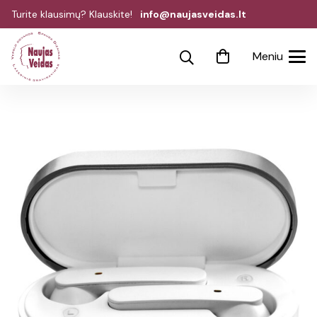
Turite klausimų? Klauskite!
info@naujasveidas.lt
Meniu