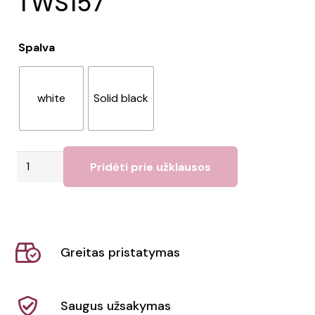
TWS157”
Spalva
white
Solid black
produkto
Pridėti prie užklausos
kiekis:
Ausinės
"Prixton
TWS157"
Greitas pristatymas
Saugus užsakymas