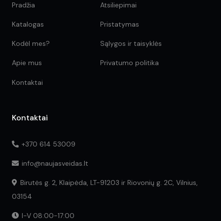
Pradžia
Atsiliepimai
Katalogas
Pristatymas
Kodėl mes?
Sąlygos ir taisyklės
Apie mus
Privatumo politika
Kontaktai
Kontaktai
+370 614 53009
info@naujasveidas.lt
Birutės g. 2, Klaipėda, LT-91203 ir Riovonių g. 2C, Vilnius,
03154
I-V 08:00-17:00