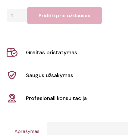
produkto
Pridėti prie užklausos
kiekis:
Paplūdimio
rankšluostis
Prik
Greitas pristatymas
Saugus užsakymas
Profesionali konsultacija
Aprašymas