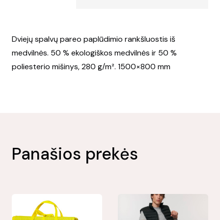
Dviejų spalvų pareo paplūdimio rankšluostis iš
medvilnės. 50 % ekologiškos medvilnės ir 50 %
poliesterio mišinys, 280 g/m². 1500×800 mm
Panašios prekės