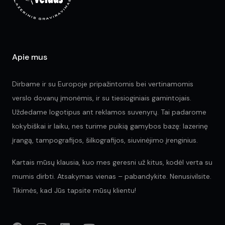
product
on
page
the
pr
pa
Apie mus
Dirbame ir su Europoje pripažintomis bei vertinamomis
verslo dovanų įmonėmis, ir su tiesioginiais gamintojais.
Uždedame logotipus ant reklamos suvenyrų. Tai padarome
kokybiškai ir laiku, nes turime puikią gamybos bazę: lazerinę
įrangą, tampografijos, šilkografijos, siuvinėjimo įrenginius.
Kartais mūsų klausia, kuo mes geresni už kitus, kodėl verta su
mumis dirbti. Atsakymas vienas – pabandykite. Nenusivilsite.
Tikimės, kad Jūs tapsite mūsų klientu!