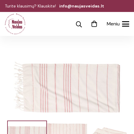
Turite klausimų? Klauskite!
info@naujasveidas.lt
Meniu