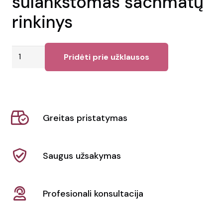
sulankstomas šachmatų
rinkinys
produkto
Pridėti prie užklausos
kiekis:
Prabangus
medinis
sulankstomas
Greitas pristatymas
šachmatų
rinkinys
Saugus užsakymas
Profesionali konsultacija