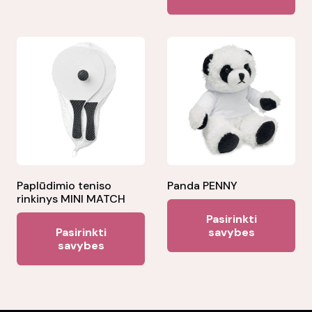
multiple
variants.
The
options
may
be
chosen
on
the
product
Paplūdimio teniso
Panda PENNY
page
rinkinys MINI MATCH
Thi
Pasirinkti
This
pr
Pasirinkti
savybes
product
savybes
ha
has
mul
multiple
var
variants.
Th