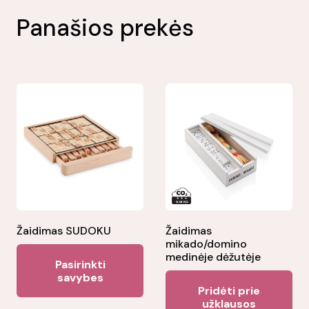
Panašios prekės
Žaidimas SUDOKU
Žaidimas
mikado/domino
This
medinėje dėžutėje
Pasirinkti
product
savybes
Pridėti prie
has
užklausos