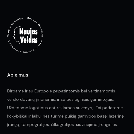
The
opt
options
ma
may
be
be
ch
chosen
on
on
the
the
pr
product
pa
page
Apie mus
Dirbame ir su Europoje pripažintomis bei vertinamomis
verslo dovanų įmonėmis, ir su tiesioginiais gamintojais.
Uždedame logotipus ant reklamos suvenyrų. Tai padarome
kokybiškai ir laiku, nes turime puikią gamybos bazę: lazerinę
įrangą, tampografijos, šilkografijos, siuvinėjimo įrenginius.