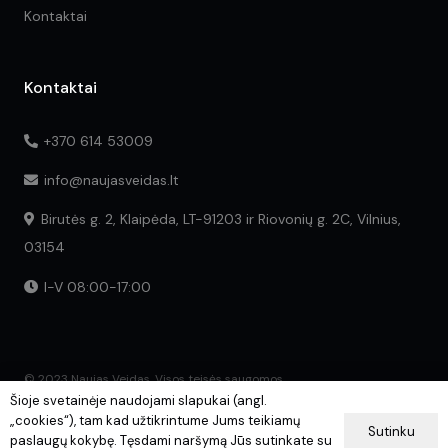
Kontaktai
Kontaktai
+370 614 53009
info@naujasveidas.lt
Birutės g. 2, Klaipėda, LT-91203 ir Riovonių g. 2C, Vilnius,
03154
I-V 08:00-17:00
© 2023 Naujas Veidas. Visos teisės saugomos.
Šioje svetainėje naudojami slapukai (angl.
„cookies“), tam kad užtikrintume Jums teikiamų
Sutinku
paslaugų kokybę. Tęsdami naršymą Jūs sutinkate su