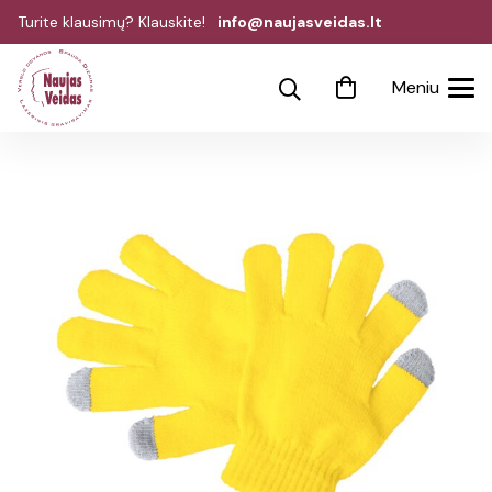
Turite klausimų? Klauskite!
info@naujasveidas.lt
Meniu