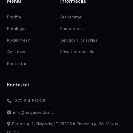
Meniu
Informacija
Pradžia
Atsiliepimai
Katalogas
Pristatymas
Kodėl mes?
Sąlygos ir taisyklės
Apie mus
Privatumo politika
Kontaktai
Kontaktai
+370 614 53009
info@naujasveidas.lt
Birutės g. 2, Klaipėda, LT-91203 ir Riovonių g. 2C, Vilnius,
03154