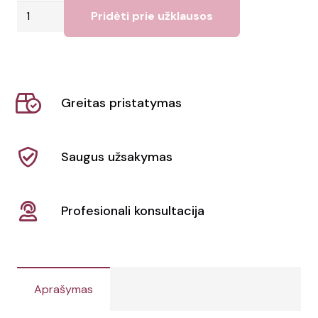
produkto
Pridėti prie užklausos
kiekis:
Vaikams
skirtos
pirštinės
Greitas pristatymas
su
jutikliniu
ekranu
Saugus užsakymas
Pigun
Profesionali konsultacija
Aprašymas