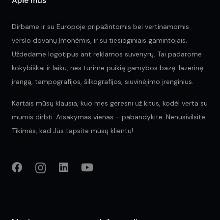
Apie mus
Dirbame ir su Europoje pripažintomis bei vertinamomis
verslo dovanų įmonėmis, ir su tiesioginiais gamintojais.
Uždedame logotipus ant reklamos suvenyrų. Tai padarome
kokybiškai ir laiku, nes turime puikią gamybos bazę: lazerinę
įrangą, tampografijos, šilkografijos, siuvinėjimo įrenginius.
Kartais mūsų klausia, kuo mes geresni už kitus, kodėl verta su
mumis dirbti. Atsakymas vienas – pabandykite. Nenusivilsite.
Tikimės, kad Jūs tapsite mūsų klientu!