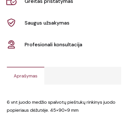
Greitas pristatymas
Saugus užsakymas
Profesionali konsultacija
Aprašymas
6 vnt juodo medžio spalvotų pieštukų rinkinys juodo
popieriaus dėžutėje.
45×90×9 mm