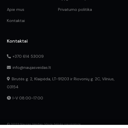
Apie mus
Privatumo politika
Kontaktai
Kontaktai
+370 614 53009
info@naujasveidas.lt
Birutės g. 2, Klaipėda, LT-91203 ir Riovonių g. 2C, Vilnius,
03154
I-V 08:00-17:00
© 2023 Naujas Veidas. Visos teisės saugomos.