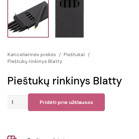
Kanceliarinės prekės
/
Pieštukai
/
Pieštukų rinkinys Blatty
Pieštukų rinkinys Blatty
produkto
Pridėti prie užklausos
kiekis:
Pieštukų
rinkinys
Blatty