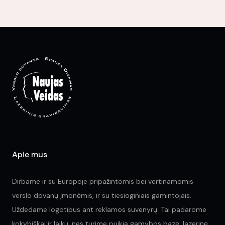
var
Th
opt
ma
be
ch
on
the
pr
pa
Apie mus
Dirbame ir su Europoje pripažintomis bei vertinamomis
verslo dovanų įmonėmis, ir su tiesioginiais gamintojais.
Uždedame logotipus ant reklamos suvenyrų. Tai padarome
kokybiškai ir laiku, nes turime puikią gamybos bazę: lazerinę