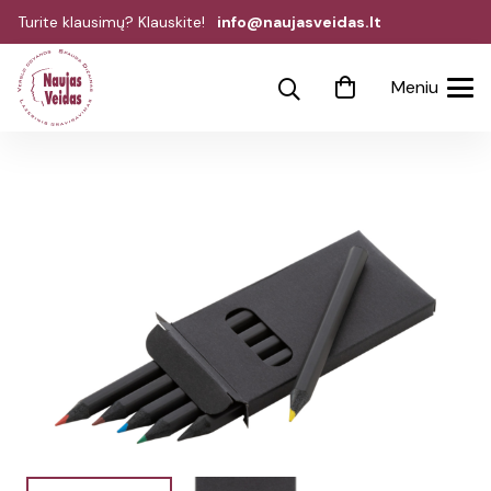
Turite klausimų? Klauskite!
info@naujasveidas.lt
Meniu