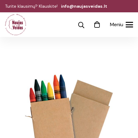
Turite klausimų? Klauskite!
info@naujasveidas.lt
Meniu