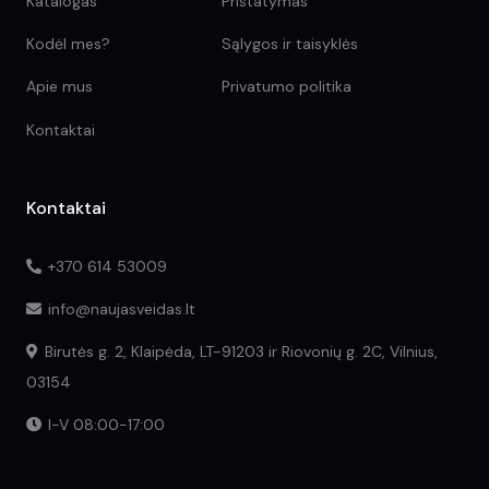
Katalogas
Pristatymas
Kodėl mes?
Sąlygos ir taisyklės
Apie mus
Privatumo politika
Kontaktai
Kontaktai
+370 614 53009
info@naujasveidas.lt
Birutės g. 2, Klaipėda, LT-91203 ir Riovonių g. 2C, Vilnius,
03154
I-V 08:00-17:00