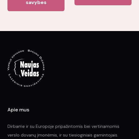
product
savybes
ha
has
mul
multiple
var
variants.
Th
The
opt
options
ma
may
be
be
ch
chosen
on
on
the
the
pr
product
pa
page
Apie mus
Dirbame ir su Europoje pripažintomis bei vertinamomis
verslo dovanų įmonėmis, ir su tiesioginiais gamintojais.