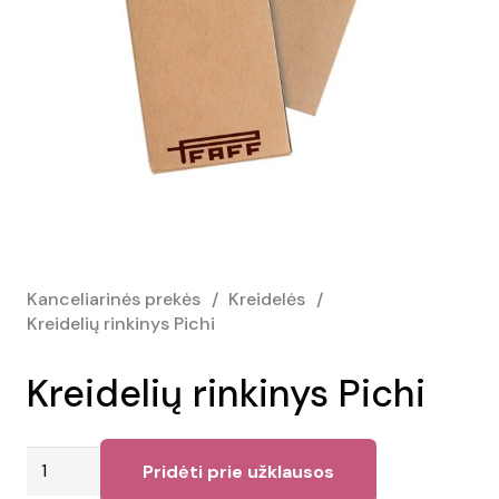
Kanceliarinės prekės
/
Kreidelės
/
Kreidelių rinkinys Pichi
Kreidelių rinkinys Pichi
produkto
Pridėti prie užklausos
kiekis: