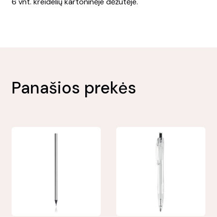
6 vnt. kreidelių kartoninėje dėžutėje.
Panašios prekės