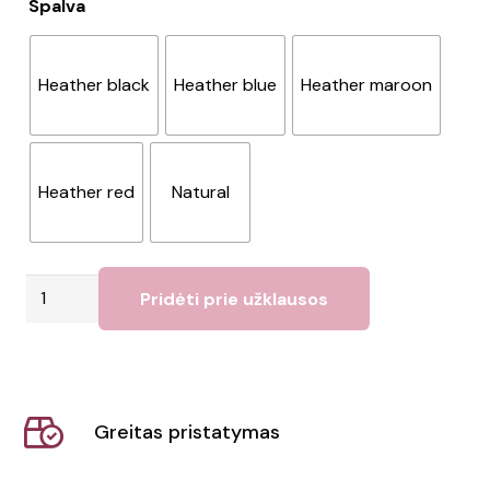
Spalva
Heather black
Heather blue
Heather maroon
Heather red
Natural
produkto
Pridėti prie užklausos
kiekis:
Krepšys
"Pheebs"
Greitas pristatymas