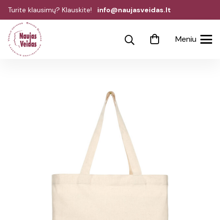
Turite klausimų? Klauskite!
info@naujasveidas.lt
Meniu