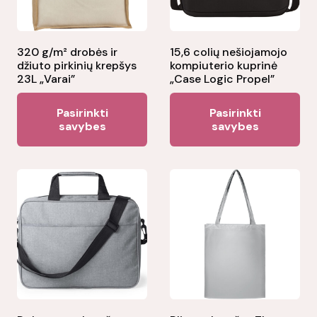
320 g/m² drobės ir
15,6 colių nešiojamojo
džiuto pirkinių krepšys
kompiuterio kuprinė
23L „Varai”
„Case Logic Propel”
This
Thi
Pasirinkti
Pasirinkti
product
pr
savybes
savybes
has
ha
multiple
mul
variants.
var
The
Th
options
opt
may
ma
be
be
chosen
ch
on
on