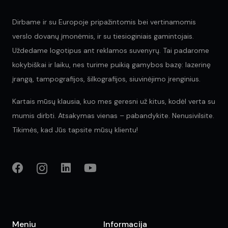
Dirbame ir su Europoje pripažintomis bei vertinamomis
verslo dovanų įmonėmis, ir su tiesioginiais gamintojais.
Uždedame logotipus ant reklamos suvenyrų. Tai padarome
kokybiškai ir laiku, nes turime puikią gamybos bazę: lazerinę
įrangą, tampografijos, šilkografijos, siuvinėjimo įrenginius.
Kartais mūsų klausia, kuo mes geresni už kitus, kodėl verta su
mumis dirbti. Atsakymas vienas – pabandykite. Nenusivilsite.
Tikimės, kad Jūs tapsite mūsų klientu!
Meniu
Informacija