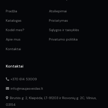
Pradžia
Atsiliepimai
Katalogas
Pristatymas
Kodėl mes?
Sąlygos ir taisyklės
Apie mus
Privatumo politika
Kontaktai
Kontaktai
+370 614 53009
info@naujasveidas.lt
Birutės g. 2, Klaipėda, LT-91203 ir Riovonių g. 2C, Vilnius,
03154