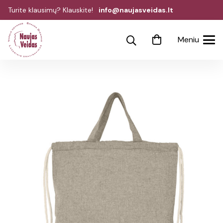
Turite klausimų? Klauskite!
info@naujasveidas.lt
Meniu