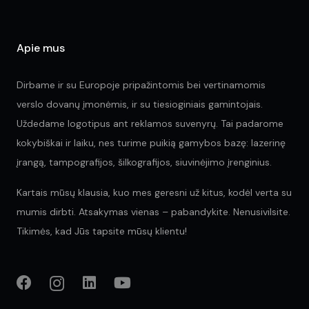
product
pr
page
pa
Apie mus
Dirbame ir su Europoje pripažintomis bei vertinamomis
verslo dovanų įmonėmis, ir su tiesioginiais gamintojais.
Uždedame logotipus ant reklamos suvenyrų. Tai padarome
kokybiškai ir laiku, nes turime puikią gamybos bazę: lazerinę
įrangą, tampografijos, šilkografijos, siuvinėjimo įrenginius.
Kartais mūsų klausia, kuo mes geresni už kitus, kodėl verta su
mumis dirbti. Atsakymas vienas – pabandykite. Nenusivilsite.
Tikimės, kad Jūs tapsite mūsų klientu!