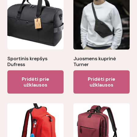
Sportinis krepšys
Juosmens kuprinė
Dufress
Turner
Pridėti prie
Pridėti prie
užklausos
užklausos