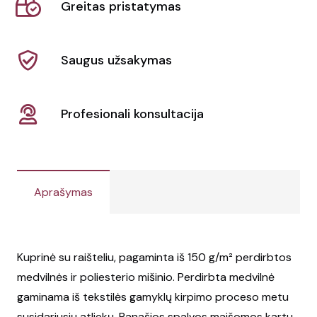
Greitas pristatymas
6L
"Pheebs"
Saugus užsakymas
Profesionali konsultacija
Aprašymas
Kuprinė su raišteliu, pagaminta iš 150 g/m² perdirbtos
medvilnės ir poliesterio mišinio. Perdirbta medvilnė
gaminama iš tekstilės gamyklų kirpimo proceso metu
susidariusių atliekų. Panašios spalvos maišomos kartu,