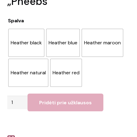
„Pheebs”
Spalva
Heather black
Heather blue
Heather maroon
Heather natural
Heather red
produkto
Pridėti prie užklausos
kiekis:
Kuprinė
su
raišteliu