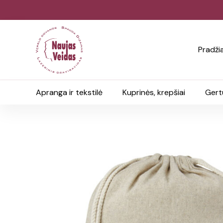
Pradži
Apranga ir tekstilė
Kuprinės, krepšiai
Gert