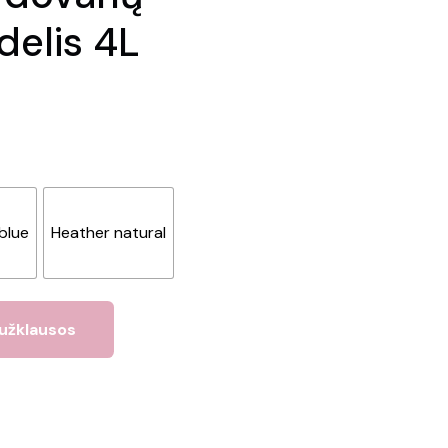
delis 4L
blue
Heather natural
 užklausos