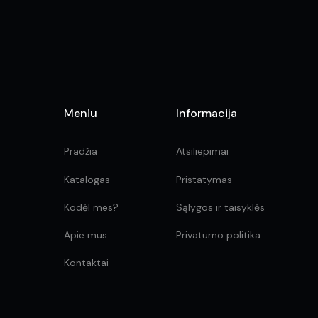
on
the
product
page
Meniu
Informacija
Pradžia
Atsiliepimai
Katalogas
Pristatymas
Kodėl mes?
Sąlygos ir taisyklės
Apie mus
Privatumo politika
Kontaktai