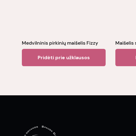
Medvilninis pirkinių maišelis Fizzy
Maišelis 
Pridėti prie užklausos