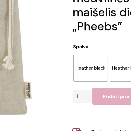
maišelis di
„Pheebs”
Spalva
Heather black
Heather 
produkto
Pridėti prie
kiekis:
GRS
perdirbtos
medvilnės