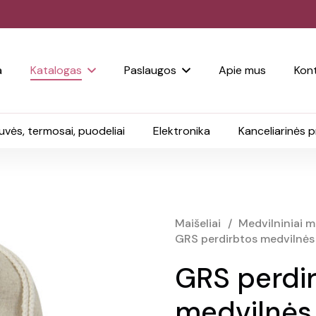
a
Katalogas
Paslaugos
Apie mus
Kont
uvės, termosai, puodeliai
Elektronika
Kanceliarinės 
Maišeliai
/
Medvilniniai ma
GRS perdirbtos medvilnės 
GRS perdi
medvilnės