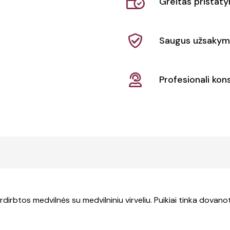
Greitas pristat
dovanų
maišelis
didelis
Saugus užsakym
4L
"Pheebs"
Profesionali kons
rbtos medvilnės su medvilniniu virveliu. Puikiai tinka dovanoti