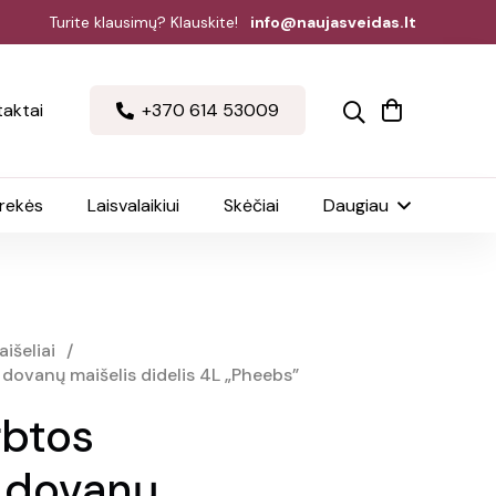
Turite klausimų? Klauskite!
info@naujasveidas.lt
aktai
+370 614 53009
prekės
Laisvalaikiui
Skėčiai
Daugiau
išeliai
/
dovanų maišelis didelis 4L „Pheebs”
rbtos
 dovanų