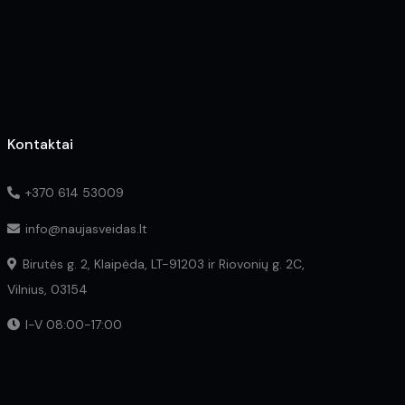
on
the
product
page
Kontaktai
+370 614 53009
info@naujasveidas.lt
Birutės g. 2, Klaipėda, LT-91203 ir Riovonių g. 2C,
Vilnius, 03154
I-V 08:00-17:00