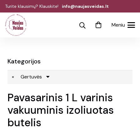
Turite klausimų? Klauskite!
info@naujasveidas.lt
Meniu
Kategorijos
×
Gertuvės
Pavasarinis 1 L varinis
vakuuminis izoliuotas
butelis