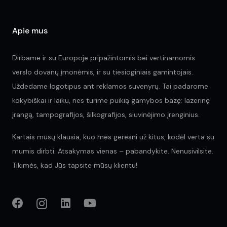
Apie mus
Dirbame ir su Europoje pripažintomis bei vertinamomis
verslo dovanų įmonėmis, ir su tiesioginiais gamintojais.
Uždedame logotipus ant reklamos suvenyrų. Tai padarome
kokybiškai ir laiku, nes turime puikią gamybos bazę: lazerinę
įrangą, tampografijos, šilkografijos, siuvinėjimo įrenginius.
Kartais mūsų klausia, kuo mes geresni už kitus, kodėl verta su
mumis dirbti. Atsakymas vienas – pabandykite. Nenusivilsite.
Tikimės, kad Jūs tapsite mūsų klientu!