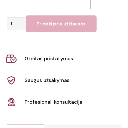
produkto
Pridėti prie užklausos
kiekis:
Kuprinė
su
raišteliu
Greitas pristatymas
5L
"Oriole"
Saugus užsakymas
Profesionali konsultacija