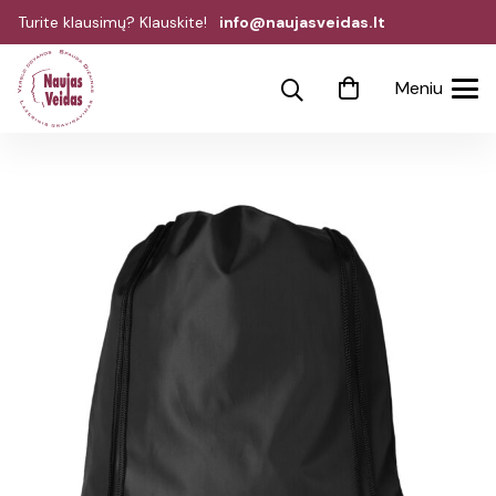
Turite klausimų? Klauskite!
info@naujasveidas.lt
Meniu