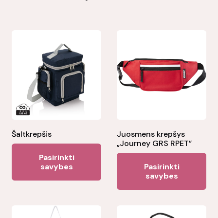
Šaltkrepšis
Juosmens krepšys
„Journey GRS RPET”
This
Pasirinkti
Thi
product
savybes
Pasirinkti
pr
savybes
has
ha
multiple
mul
variants.
var
The