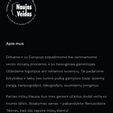
be
be
chosen
ch
on
on
the
the
product
pr
page
pa
Apie mus
Dirbame ir su Europoje pripažintomis bei vertinamomis
verslo dovanų įmonėmis, ir su tiesioginiais gamintojais.
Uždedame logotipus ant reklamos suvenyrų. Tai padarome
kokybiškai ir laiku, nes turime puikią gamybos bazę: lazerinę
įrangą, tampografijos, šilkografijos, siuvinėjimo įrenginius.
Kartais mūsų klausia, kuo mes geresni už kitus, kodėl verta su
mumis dirbti. Atsakymas vienas – pabandykite. Nenusivilsite.
Tikimės, kad Jūs tapsite mūsų klientu!