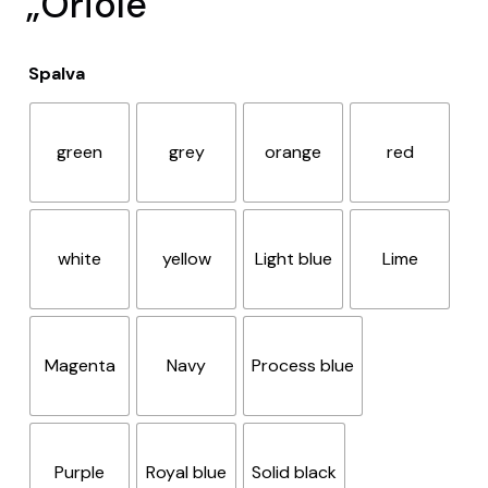
„Oriole”
Spalva
green
grey
orange
red
white
yellow
Light blue
Lime
Magenta
Navy
Process blue
Purple
Royal blue
Solid black