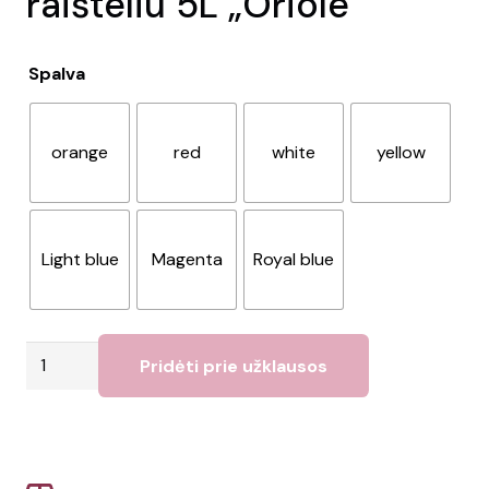
raišteliu 5L „Oriole”
Spalva
orange
red
white
yellow
Light blue
Magenta
Royal blue
produkto
Pridėti prie užklausos
kiekis:
Kuprinė
su
užtrauktuku