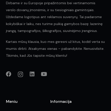
Dirbame ir su Europoje pripažintomis bei vertinamomis
verslo dovanų įmonėmis, ir su tiesioginiais gamintojais.
Uždedame logotipus ant reklamos suvenyrų. Tai padarome
kokybiškai ir laiku, nes turime puikią gamybos bazę: lazerinę
įrangą, tampografijos, šilkografijos, siuvinėjimo įrenginius.
Kartais mūsų klausia, kuo mes geresni už kitus, kodėl verta su
mumis dirbti. Atsakymas vienas – pabandykite. Nenusivilsite.
Tikimės, kad Jūs tapsite mūsų klientu!
Meniu
Informacija