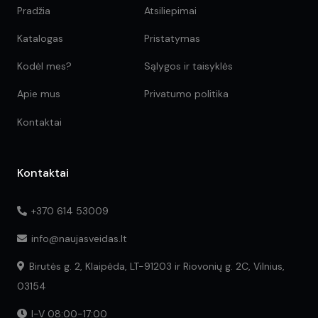
Pradžia
Atsiliepimai
Katalogas
Pristatymas
Kodėl mes?
Sąlygos ir taisyklės
Apie mus
Privatumo politika
Kontaktai
Kontaktai
+370 614 53009
info@naujasveidas.lt
Birutės g. 2, Klaipėda, LT-91203 ir Riovonių g. 2C, Vilnius,
03154
I-V 08:00-17:00