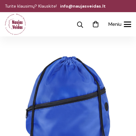
Turite klausimų? Klauskite!
info@naujasveidas.lt
Meniu