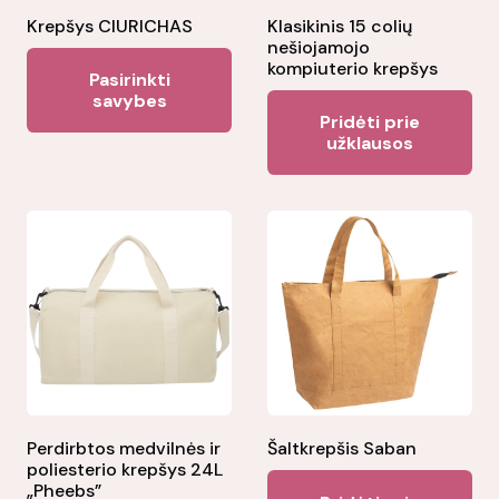
Krepšys CIURICHAS
Klasikinis 15 colių
nešiojamojo
This
kompiuterio krepšys
Pasirinkti
product
savybes
Pridėti prie
has
užklausos
multiple
variants.
The
options
may
be
chosen
on
the
product
Perdirbtos medvilnės ir
Šaltkrepšis Saban
page
poliesterio krepšys 24L
„Pheebs”