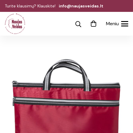
Turite klausimų? Klauskite!
info@naujasveidas.lt
Meniu