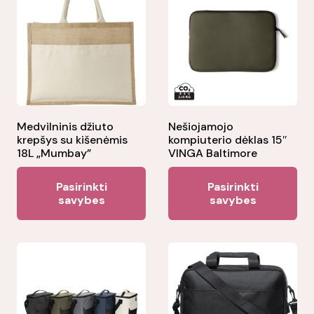
Medvilninis džiuto
Nešiojamojo
krepšys su kišenėmis
kompiuterio dėklas 15″
18L „Mumbay”
VINGA Baltimore
This
Thi
Pasirinkti
Pasirinkti
product
pr
savybes
savybes
has
ha
multiple
mul
variants.
var
The
Th
options
opt
may
ma