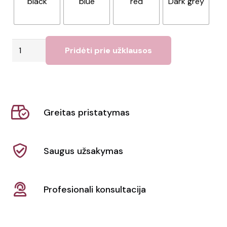
black
blue
red
Dark grey
produkto
Pridėti prie užklausos
kiekis:
Dokumentų
krepšys
Norton
Greitas pristatymas
Saugus užsakymas
Profesionali konsultacija