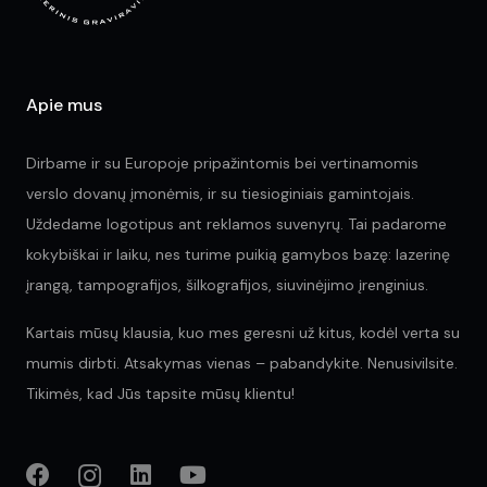
Apie mus
Dirbame ir su Europoje pripažintomis bei vertinamomis
verslo dovanų įmonėmis, ir su tiesioginiais gamintojais.
Uždedame logotipus ant reklamos suvenyrų. Tai padarome
kokybiškai ir laiku, nes turime puikią gamybos bazę: lazerinę
įrangą, tampografijos, šilkografijos, siuvinėjimo įrenginius.
Kartais mūsų klausia, kuo mes geresni už kitus, kodėl verta su
mumis dirbti. Atsakymas vienas – pabandykite. Nenusivilsite.
Tikimės, kad Jūs tapsite mūsų klientu!