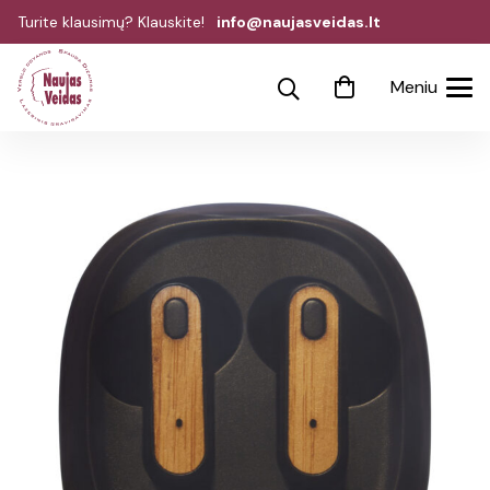
Turite klausimų? Klauskite!
info@naujasveidas.lt
Meniu