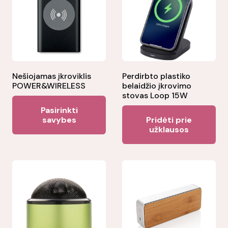
Nešiojamas įkroviklis
Perdirbto plastiko
POWER&WIRELESS
belaidžio įkrovimo
stovas Loop 15W
This
Pasirinkti
product
savybes
Pridėti prie
užklausos
has
multiple
variants.
The
options
may
be