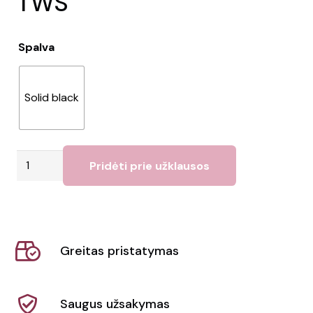
TWS”
Spalva
Solid black
produkto
Pridėti prie užklausos
kiekis:
Bambuko
ausinės
"Nitida
Greitas pristatymas
TWS"
Saugus užsakymas