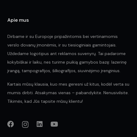
Apie mus
Dirbame ir su Europoje pripažintomis bei vertinamomis
verslo dovanų įmonėmis, ir su tiesioginiais gamintojais.
Uždedame logotipus ant reklamos suvenyrų. Tai padarome
kokybiškai ir laiku, nes turime puikią gamybos bazę: lazerinę
įrangą, tampografijos, šilkografijos, siuvinėjimo įrenginius.
Kartais mūsų klausia, kuo mes geresni už kitus, kodėl verta su
mumis dirbti. Atsakymas vienas – pabandykite. Nenusivilsite.
Tikimės, kad Jūs tapsite mūsų klientu!