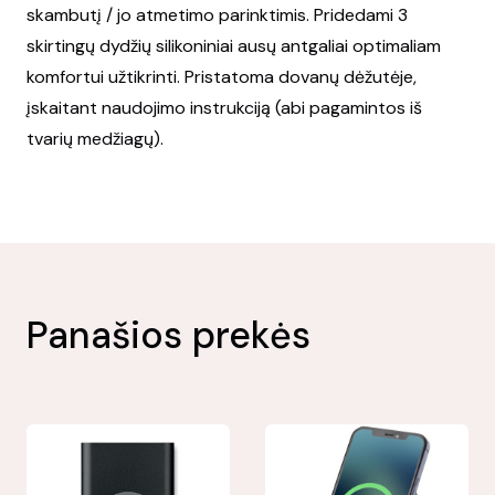
skambutį / jo atmetimo parinktimis. Pridedami 3
skirtingų dydžių silikoniniai ausų antgaliai optimaliam
komfortui užtikrinti. Pristatoma dovanų dėžutėje,
įskaitant naudojimo instrukciją (abi pagamintos iš
tvarių medžiagų).
Panašios prekės