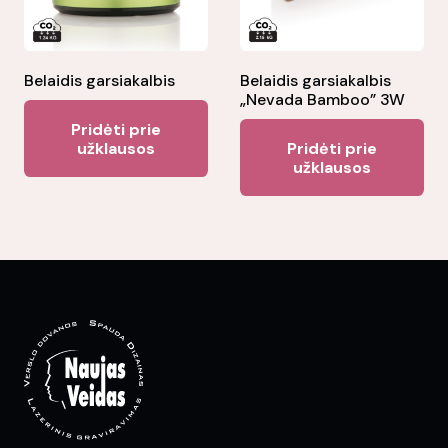
chosen
on
the
Belaidis garsiakalbis
Belaidis garsiakalbis
product
„Nevada Bamboo” 3W
page
Pridėti prie
užklausos
Pridėti prie
užklausos